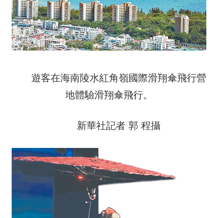
遊客在海南陵水紅角嶺國際滑翔傘飛行營
地體驗滑翔傘飛行。
新華社記者 郭 程攝