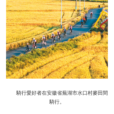
騎行愛好者在安徽省蕪湖市水口村麥田間
騎行。