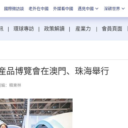
國際微訪談
老外在中國
外媒看中國
遇見中國
深耕世界
訊
|
環球專訪
|
政策解讀
|
産業力
|
會員頁面
子産品博覽會在澳門、珠海舉行
責編：韓東林