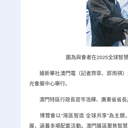
圖為與會者在2025全球
據新華社澳門電（記者齊菲、郭雨祺）20
光會展中心舉行。
澳門特區行政長官岑浩輝、廣東省省長孟
博覽會以“灣區智造 全球共享”為主題
展，涵蓋多場配套活動。澳門展區聚焦智慧