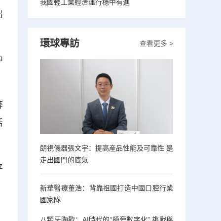
我國輕工業經濟運行穩中有進
出
環球專訪
查看更多 >
中
等
活
朗視儀器張文宇：提高産品性能及可靠性 是
走出國門的底氣
平
新華醫療董浩：背靠祖國打造中國口腔行業
國家隊
八顆牙陶歡：AI時代的“椅旁數字化” 挑戰與