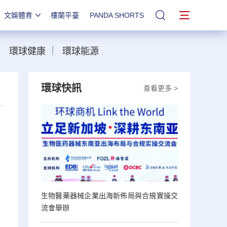
文娛體育
樓蘭平臺
PANDA SHORTS
站內搜索
｜
環球健康
｜
環球能源
環球快訊
查看更多 >
生物醫藥器械企業出海新佈局與合規實操交
流會舉辦