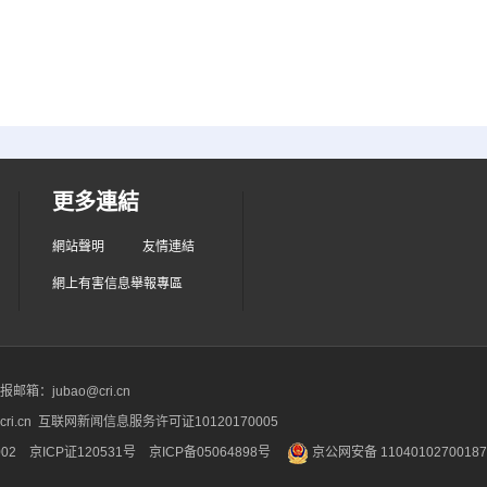
更多連結
網站聲明
友情連結
網上有害信息舉報專區
箱：jubao@cri.cn
ri.cn 互联网新闻信息服务许可证10120170005
2 京ICP证120531号
京ICP备05064898号
京公网安备 1104010270018