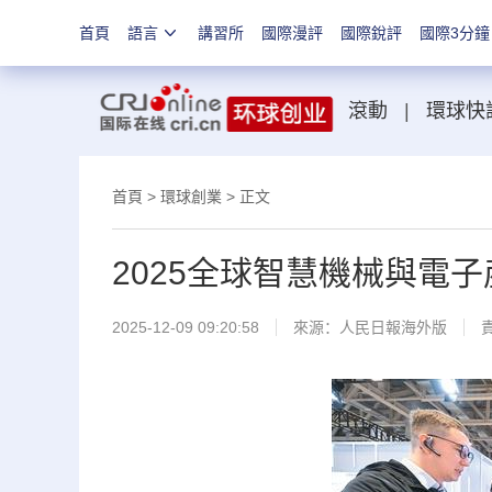
首頁
語言
講習所
國際漫評
國際銳評
國際3分鐘
滾動
|
環球快
首頁
>
環球創業
> 正文
2025全球智慧機械與電
2025-12-09 09:20:58
來源：
人民日報海外版