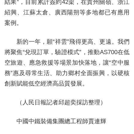
結果”，目前累計簽約42架，在貴州關嶺、浙江
紹興、江蘇太倉、廣西陽朔等多地都已有應用
案例。
新的一年，願“祥雲”飛得更高、更遠。我們
將聚焦“兌現訂單，驗證模式”，推動AS700在低
空旅遊、應急救援等場景加快落地，讓“空中服
務”惠及尋常生活、助力鄉村全面振興，以硬核
創新賦能低空經濟高品質發展。
（人民日報記者邱超奕採訪整理）
中國中鐵裝備集團總工程師賈連輝