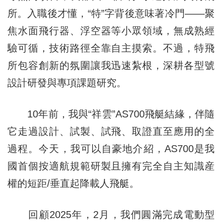
所。入職後才懂，“特”字背後意味著冷門——聚
焦水面飛行器、浮空器等小眾領域，無成熟經
驗可循，技術路徑全靠自主摸索。不過，特飛
所包容創新的氛圍讓我迅速紮根，深耕各型號
設計研發與專項課題研究。
10年前，我與“祥雲”AS700飛艇結緣，伴隨
它走過設計、試製、試飛、取證直至應用的全
過程。今天，我可以自豪地介紹，AS700是我
國首個按適航規範研製且擁有完全自主知識産
權的短距/垂直起降載人飛艇。
回顧2025年，2月，我們圓滿完成電動型