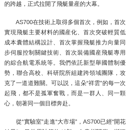
的跨越，正式拉開了飛艇量産的大幕。
AS700在技術上取得多個首次，例如，首次
實現飛艇主要材料的國産化、首次突破輕質低
成本囊體結構設計、首次掌握飛艇推力向量同
步伺服控制關鍵技術、首次裝備國産飛艇專用
的綜合航電系統等。我們依託新型舉國體制優
勢，聯合高校、科研院所組建跨領域團隊，攻
克了一道道難關。可以説，這朵“祥雲”的每一次
起飛，都不是孤軍奮戰，而是一群人、同一顆
心，朝著同一個目標奔赴。
從“實驗室”走進“大市場”，AS700已經“開花