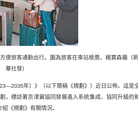
方便旅客通勤出行。圖為旅客在車站檢票。楊寶森攝（
華社發）
3—2035年）》（以下簡稱《規劃》）近日公佈。這是
劃，標誌著京津冀協同發展進入系統集成、協同升級的
介紹《規劃》有關情況。