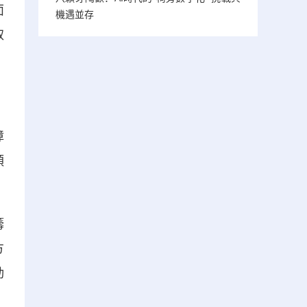
面
機遇並存
取
障
領
籌
方
動