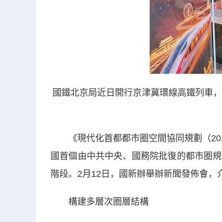
國鐵北京局近日開行京津冀環線高鐵列車，
《現代化首都都市圈空間協同規劃（202
國首個由中共中央、國務院批復的都市圈規
階段。2月12日，國新辦舉辦新聞發佈會，
構建多層次圈層結構