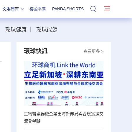
文娛體育
樓蘭平臺
PANDA SHORTS
站內搜索
｜
環球健康
｜
環球能源
環球快訊
查看更多 >
生物醫藥器械企業出海新佈局與合規實操交
流會舉辦