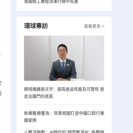
我國輕工業經濟運行穩中有進
環球專訪
查看更多 >
新
全
朗視儀器張文宇：提高産品性能及可靠性 是
新
走出國門的底氣
新華醫療董浩：背靠祖國打造中國口腔行業
國家隊
八顆牙陶歡：AI時代的“椅旁數字化” 挑戰與