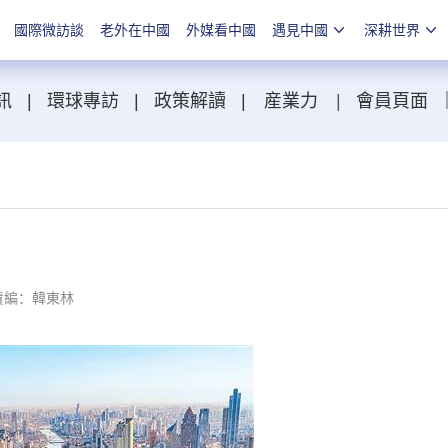
國際微訪談
老外在中國
外媒看中國
遇見中國
深耕世界
訊
|
環球專訪
|
政策解讀
|
産業力
|
會員頁面
責編：韓東林