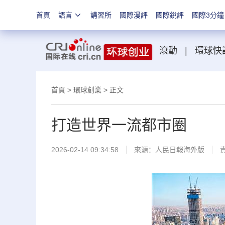
首頁
語言
講習所
國際漫評
國際銳評
國際3分鐘
滾動
|
環球快
首頁
>
環球創業
> 正文
打造世界一流都市圈
2026-02-14 09:34:58
來源：
人民日報海外版