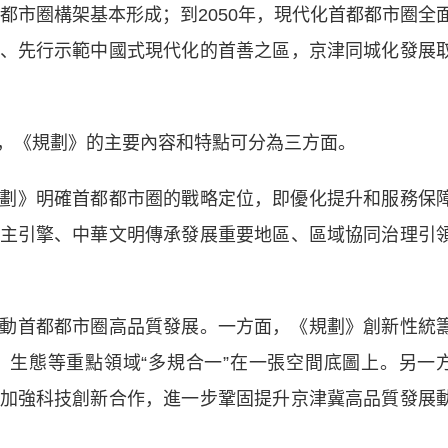
都市圈構架基本形成；到2050年，現代化首都都市圈全
、先行示範中國式現代化的首善之區，京津同城化發展
《規劃》的主要內容和特點可分為三方面。
》明確首都都市圈的戰略定位，即優化提升和服務保
主引擎、中華文明傳承發展重要地區、區域協同治理引
首都都市圈高品質發展。一方面，《規劃》創新性統
生態等重點領域“多規合一”在一張空間底圖上。另一
加強科技創新合作，進一步鞏固提升京津冀高品質發展