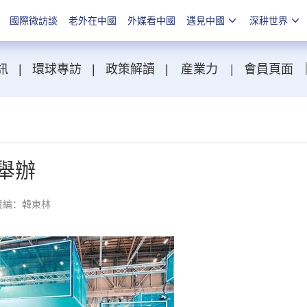
國際微訪談
老外在中國
外媒看中國
遇見中國
深耕世界
訊
|
環球專訪
|
政策解讀
|
産業力
|
會員頁面
舉辦
責編：韓東林