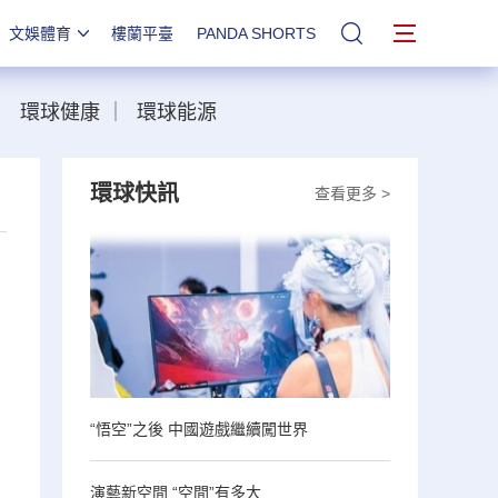
文娛體育
樓蘭平臺
PANDA SHORTS
站內搜索
｜
環球健康
｜
環球能源
環球快訊
查看更多 >
“悟空”之後 中國遊戲繼續闖世界
演藝新空間 “空間”有多大