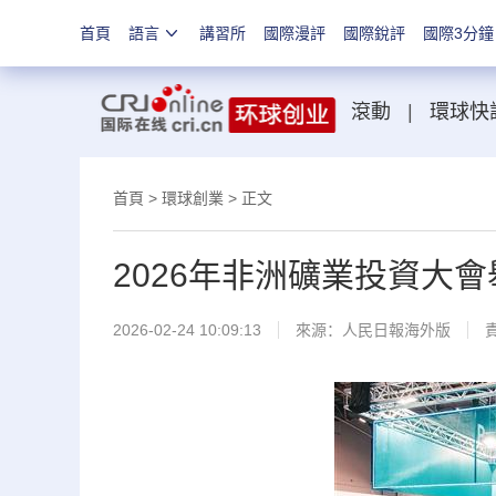
首頁
語言
講習所
國際漫評
國際銳評
國際3分鐘
滾動
|
環球快
首頁
>
環球創業
> 正文
2026年非洲礦業投資大會
2026-02-24 10:09:13
來源：
人民日報海外版