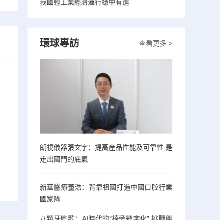
我國輕工業經濟運行穩中有進
環球專訪
查看更多 >
朗視儀器張文宇：提高産品性能及可靠性 是
走出國門的底氣
新華醫療董浩：背靠祖國打造中國口腔行業
國家隊
八顆牙陶歡：AI時代的“椅旁數字化” 挑戰與