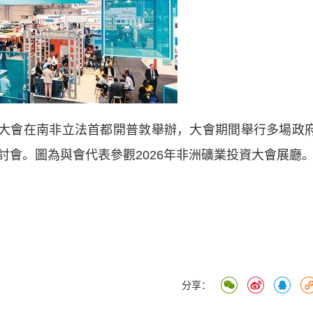
大會在南非立法首都開普敦舉辦，大會期間舉行多場政
討會。圖為與會代表參觀2026年非洲礦業投資大會展廳
分享：