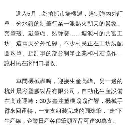
進入5月，為搶抓市場機遇，趕制海內外訂
單，分水鎮的制筆行業一派熱火朝天的景象。
套筆殼、戴筆帽、裝彈簧……塘源村的共富工
坊，這兩天分外忙碌，不少村民正在工坊裝配
圓珠筆。趕訂單的部分制筆企業和村莊協作，
讓村民在家門口增收。
車間機械轟鳴，迎接生産高峰。另一邊的
杭州晨彩塑膠製品有限公司，自動化生産設備
在高速運轉：30多臺注塑機嗡嗡作響，機械手
臂來回運轉，一支支組裝完成的圓珠筆，“走”下
生産線，企業日産各種筆類産品可達30萬支。