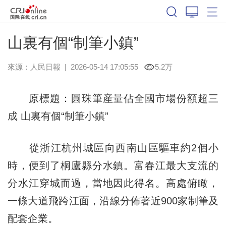
山裏有個“制筆小鎮”
來源：
人民日報
|
2026-05-14 17:05:55
5.2万
原標題：圓珠筆産量佔全國市場份額超三
成 山裏有個“制筆小鎮”
從浙江杭州城區向西南山區驅車約2個小
時，便到了桐廬縣分水鎮。富春江最大支流的
分水江穿城而過，當地因此得名。高處俯瞰，
一條大道飛跨江面，沿線分佈著近900家制筆及
配套企業。