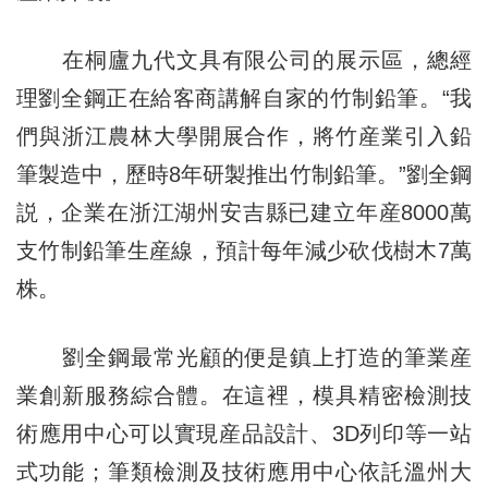
在桐廬九代文具有限公司的展示區，總經
理劉全鋼正在給客商講解自家的竹制鉛筆。“我
們與浙江農林大學開展合作，將竹産業引入鉛
筆製造中，歷時8年研製推出竹制鉛筆。”劉全鋼
説，企業在浙江湖州安吉縣已建立年産8000萬
支竹制鉛筆生産線，預計每年減少砍伐樹木7萬
株。
劉全鋼最常光顧的便是鎮上打造的筆業産
業創新服務綜合體。在這裡，模具精密檢測技
術應用中心可以實現産品設計、3D列印等一站
式功能；筆類檢測及技術應用中心依託溫州大