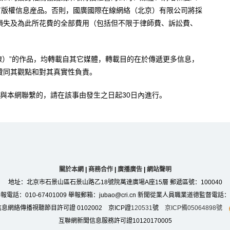
有版權信息産品。否則，國廣國際在線網絡（北京）有限公司將採
損失及為此所花費的全部費用（包括但不限于律師費、訴訟費、
。
在線）”的作品，均轉載自其它媒體，轉載目的在於傳遞更多信息，
贊同其觀點和對其真實性負責。
與本網聯繫的，請在該事由發生之日起30日內進行。
關於本網
|
商務合作
|
廣播廣告
|
網站聲明
地址：北京市石景山區石景山路乙18號院萬達廣場A座15層 郵遞區號：100040
：010-67401009 舉報郵箱：jubao@cri.cn 新聞從業人員職業道德監督電話：010-6
息網絡傳播視聽節目許可證 0102002 京ICP證
120531
號
京ICP備05064898號
互聯網新聞信息服務許可證10120170005