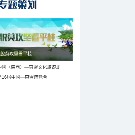
脫貧攻堅看平桂
中國（廣西）—東盟文化旅遊周
第16屆中國—東盟博覽會