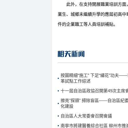
此外，在支持開展職業培訓方面，
業生、城鄉未繼續升學的應屆初高中
件的企業職工等人員培訓補貼。
按圖精細“施工” 下足“繡花”功夫
革試點工作綜述
十一屆自治區政協召開第49次主席
擦亮"探頭" 掃除盲區——自治區
化建設
自治區人大常委會召開會議
南寧市將建醫養綜合社區 柳州市推