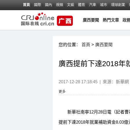
首頁
國際
國內
視頻
文娛
體育
汽車
城市
環球創業
廣西要聞
熱門文章
政
您的位置：
首頁
>
廣西要聞
廣西提前下達2018
2017-12-28 17:18:45
|
來源：
新華網
更多
新華社南寧12月28日電（記者曹
提前下達2018年就業補助資金8.0