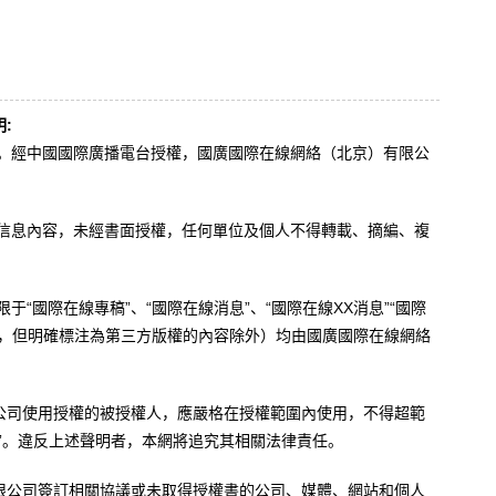
:
辦。經中國國際廣播電台授權，國廣國際在線網絡（北京）有限公
。
有信息內容，未經書面授權，任何單位及個人不得轉載、摘編、複
于“國際在線專稿”、“國際在線消息”、“國際在線XX消息”“國際
內容，但明確標注為第三方版權的內容除外）均由國廣國際在線網絡
公司使用授權的被授權人，應嚴格在授權範圍內使用，不得超範
”。違反上述聲明者，本網將追究其相關法律責任。
限公司簽訂相關協議或未取得授權書的公司、媒體、網站和個人