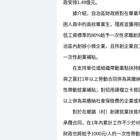
政安排1.49億元。
據介紹，自治區財政將對在畢業年
困人員中的高校畢業生，殘疾並獲得
低工資標準的80%給予一次性求職
治區內創辦小微企業，且所創企業自工
一次性創業補貼。
在支持單位或組織帶動重點扶持群
與之簽訂1年以上勞動合同併為其繳納
性帶動就業補貼；對招用建檔立卡貧
以上併為其繳納社會保險費的企業或
對於在鄉鎮（村）創建就業扶貧車
承攬合同，在1年內累計工作不少於6
財政也將給予1000元/人的一次性帶