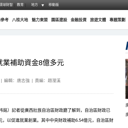
環球財智
教育
地方
移動版
務參考
八桂大地
魅力東盟
園區建設
金融投資
旅遊文體
專題策劃
年就業補助資金8億多元
|
編輯：唐志強
|
責編：趙瀅溪
祎銘）記者從廣西壯族自治區財政廳了解到，自治區財政已
3億元，以促進就業創業。其中中央財政補助6.54億元，自治區財