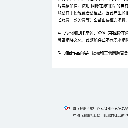
均無權銷售、使用“國際在線”網站的自
取法律手段維護合法權益，因此産生的
差旅費、公證費等）全部由侵權方承擔
4、凡本網註明“來源：XXX（非國際
豐富網絡文化，此類稿件並不代表本網
5、如因作品內容、版權和其他問題需要
中國互聯網舉報中心
違法和不良信息舉報電話
中國互聯網視聽節目服務自律公約
信