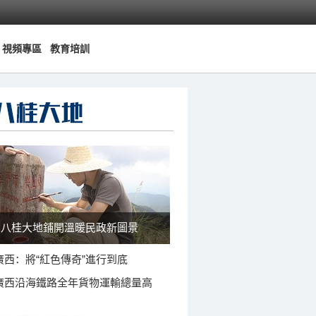
視頻專區
教育培訓
八桂大地鋪開溫暖民政新圖景
廣西：將“紅色傳奇”進行到底
廣西沿海鐵路全年貨物運輸總量高