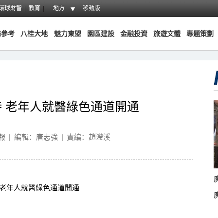
環球財智
教育
地方
移動版
務參考
八桂大地
魅力東盟
園區建設
金融投資
旅遊文體
專題策劃
 老年人就醫綠色通道開通
報
|
編輯：唐志強
|
責編：趙瀅溪
老年人就醫綠色通道開通