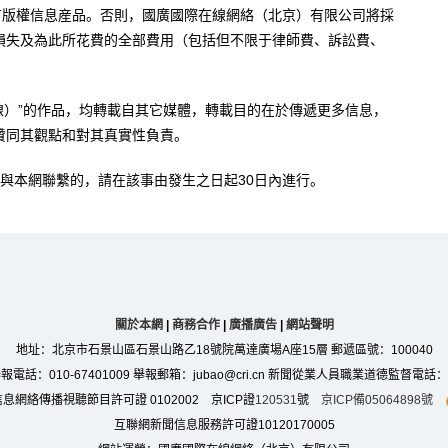
有版權信息産品。否則，國廣國際在線網絡（北京）有限公司將採
損失及為此所花費的全部費用（包括但不限于律師費、訴訟費、
。
在線）”的作品，均轉載自其它媒體，轉載目的在於傳遞更多信息，
贊同其觀點和對其真實性負責。
與本網聯繫的，請在該事由發生之日起30日內進行。
關於本網
|
商務合作
|
廣播廣告
|
網站聲明
地址：北京市石景山區石景山路乙18號院萬達廣場A座15層 郵遞區號：100040
：010-67401009 舉報郵箱：jubao@cri.cn 新聞從業人員職業道德監督電話：010-6
息網絡傳播視聽節目許可證 0102002 京ICP證
120531
號
京ICP備05064898號
互聯網新聞信息服務許可證10120170005