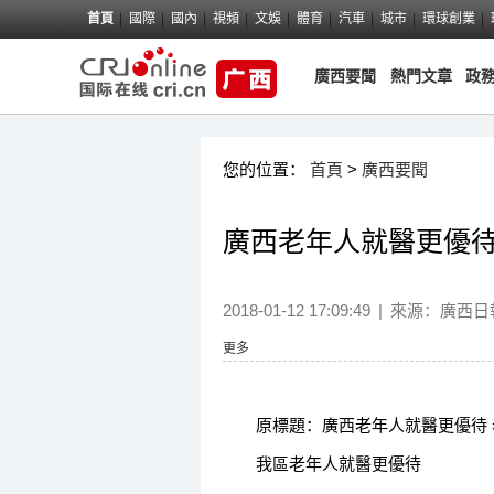
首頁
國際
國內
視頻
文娛
體育
汽車
城市
環球創業
廣西要聞
熱門文章
政
您的位置：
首頁
>
廣西要聞
廣西老年人就醫更優待
2018-01-12 17:09:49
|
來源：
廣西日
更多
原標題：廣西老年人就醫更優待 
我區老年人就醫更優待