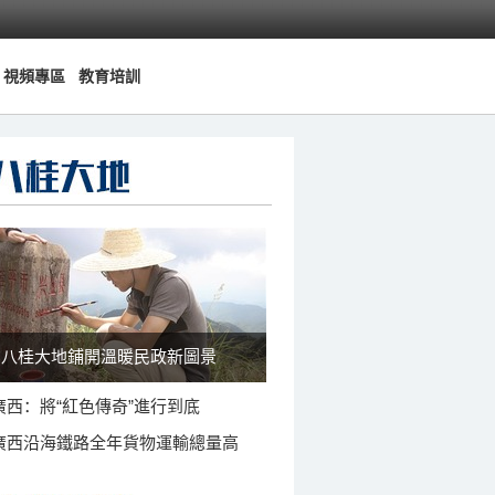
視頻專區
教育培訓
八桂大地鋪開溫暖民政新圖景
廣西：將“紅色傳奇”進行到底
廣西沿海鐵路全年貨物運輸總量高