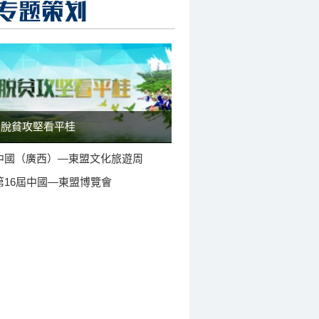
脫貧攻堅看平桂
中國（廣西）—東盟文化旅遊周
第16屆中國—東盟博覽會