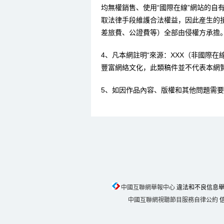
均無權銷售、使用“國際在線”網站的自
取法律手段維護合法權益，因此産生的
差旅費、公證費等）全部由侵權方承擔
4、凡本網註明“來源：XXX（非國際
豐富網絡文化，此類稿件並不代表本網
5、如因作品內容、版權和其他問題需要
中國互聯網舉報中心
違法和不良信息舉報電話
中國互聯網視聽節目服務自律公約
信