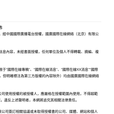
:
辦。經中國國際廣播電台授權，國廣國際在線網絡（北京）有限公
。
有信息內容，未經書面授權，任何單位及個人不得轉載、摘編、複
于“國際在線專稿”、“國際在線消息”、“國際在線XX消息”“國際
內容，但明確標注為第三方版權的內容除外）均由國廣國際在線網絡
公司使用授權的被授權人，應嚴格在授權範圍內使用，不得超範
”。違反上述聲明者，本網將追究其相關法律責任。
限公司簽訂相關協議或未取得授權書的公司、媒體、網站和個人