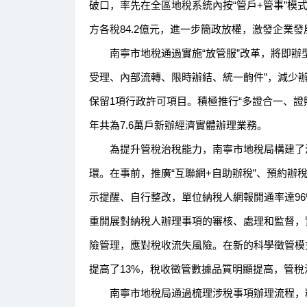
破口，率先在全區地稅系統內按“管戶+管事”模
方各稅84.2億元，進一步簡政放權，激發企業
南寧市地稅通過實施“放管服”改革，將即辦型
受理、內部流轉、限時辦結、統一齣件”，減少辦
保留1項行政許可項目。積極推行“多證合一、證照
年共為7.6萬戶新辦經濟實體辦理業務。
為提升管稅治稅能力，南寧市地稅局構建了涵
環。在事前，推廣“互聯網+自助辦稅”、預約辦
示提醒、自行整改，單位納稅人網報開通率達9
重開展對納稅人辦理事項的審核、處理和監督，
險管理，應對稅收流失風險。在新的科學徵管模式下
提高了13%，稅收徵管數據品質明顯提高，管
南寧市地稅局通過梳理涉稅事項辦理流程，精簡