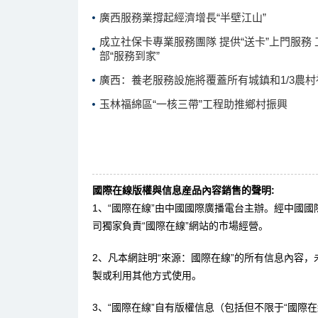
廣西服務業撐起經濟增長“半壁江山”
成立社保卡專業服務團隊 提供“送卡”上門服務
部“服務到家”
廣西：養老服務設施將覆蓋所有城鎮和1/3農村
玉林福綿區“一核三帶”工程助推鄉村振興
國際在線版權與信息産品內容銷售的聲明:
1、“國際在線”由中國國際廣播電台主辦。經中國
司獨家負責“國際在線”網站的市場經營。
2、凡本網註明“來源：國際在線”的所有信息內容
製或利用其他方式使用。
3、“國際在線”自有版權信息（包括但不限于“國際在線