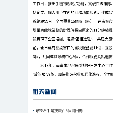
工作日；推出手機“微辦稅”功能，實現在線排
括企業、個人用戶在內的25項功能服務。建成1
稅終端99台，全面覆蓋15個縣（區）。在南寧
增量房繳稅業務的辦理時長由原來的11分鐘縮短至
還實現了全國通辦。通過“互相進駐”、“共建大廳
前，全市建有互設窗口的國稅服務廳11個，互設
3個，共同進駐政務中心9個，合作服務網點遍佈
2018年，南寧市地稅局除抓好日常中心工作
“放管服”改革，加快推進稅收現代化進程，全力
粵桂牽手幫扶廣西5個貧困縣