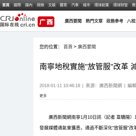
首頁
國際
國內
視頻
文娛
體育
汽車
城市
環球創業
環球財智
教
廣西要聞
熱門文章
政務參考
八桂
您的位置：
首頁
>
廣西要聞
南寧地稅實施"放管服"改革 減
2018-01-11 10:46:18
|
來源：
廣西新聞網
|
編
更多
廣西新聞網南寧1月10日訊（記者 韋驕陽）
發展媒體通氣會獲悉，通過不斷深化“放管服”