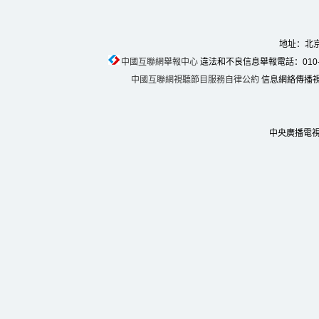
地址：北京
中國互聯網舉報中心
違法和不良信息舉報電話：010-674
中國互聯網視聽節目服務自律公約
信息網絡傳播視聽
中央廣播電視