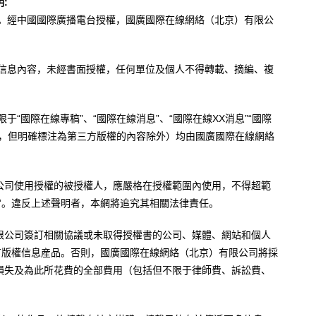
:
辦。經中國國際廣播電台授權，國廣國際在線網絡（北京）有限公
。
有信息內容，未經書面授權，任何單位及個人不得轉載、摘編、複
于“國際在線專稿”、“國際在線消息”、“國際在線XX消息”“國際
內容，但明確標注為第三方版權的內容除外）均由國廣國際在線網絡
公司使用授權的被授權人，應嚴格在授權範圍內使用，不得超範
”。違反上述聲明者，本網將追究其相關法律責任。
限公司簽訂相關協議或未取得授權書的公司、媒體、網站和個人
有版權信息産品。否則，國廣國際在線網絡（北京）有限公司將採
損失及為此所花費的全部費用（包括但不限于律師費、訴訟費、
。