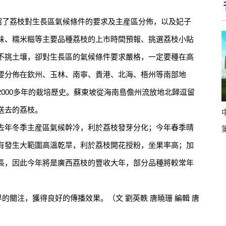
了荔枝對生長區氣候條件的要求及主産區分佈，以及妃子
味、糯米糍等主要品種荔枝的上市時間預報、挑選荔枝小貼
不挑土壤，卻對生長區的氣候條件要求嚴格，一定要種在高
要分佈在欽州、玉林、南寧、貴港、北海、梧州等南部地
000多年的栽培歷史。蘇東坡從海南島儋州流放地北歸逗留
送去的荔枝。
年冬季主産區氣候幹冷，利於荔枝發芽分化；今年春季晴
有發生大範圍高溫乾旱，利於荔枝開花授粉，坐果率高；加
長，因此今年將是廣西荔枝的豐收大年，部分品種將較常年
關注，獲得良好的傳播效果。（文 劉英軼 唐曉珊 編輯 唐