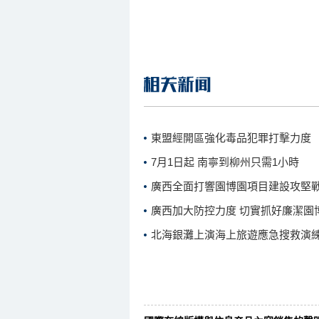
東盟經開區強化毒品犯罪打擊力度
7月1日起 南寧到柳州只需1小時
廣西全面打響園博園項目建設攻堅
廣西加大防控力度 切實抓好廉潔園
北海銀灘上演海上旅遊應急搜救演