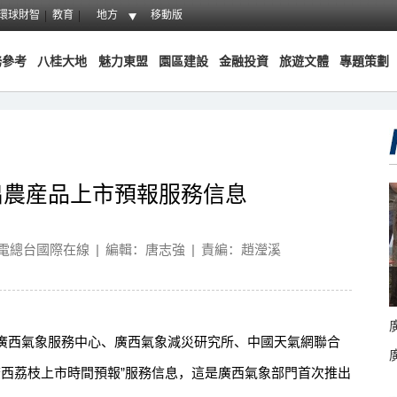
環球財智
教育
地方
移動版
務參考
八桂大地
魅力東盟
園區建設
金融投資
旅遊文體
專題策劃
出農産品上市預報服務信息
電總台國際在線
|
編輯：唐志強
|
責編：趙瀅溪
西氣象服務中心、廣西氣象減災研究所、中國天氣網聯合
年廣西荔枝上市時間預報”服務信息，這是廣西氣象部門首次推出