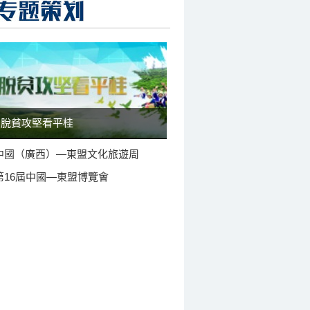
脫貧攻堅看平桂
中國（廣西）—東盟文化旅遊周
第16屆中國—東盟博覽會