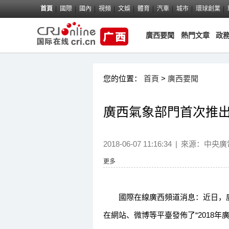
首頁
國際
國內
視頻
文娛
體育
汽車
城市
環球創業
廣西要聞
熱門文章
政
您的位置：
首頁
>
廣西要聞
廣西氣象部門首次推
2018-06-07 11:16:34
|
來源：
中央廣
更多
國際在線廣西頻道消息：近日，廣
在網站、微博等平臺發佈了“2018