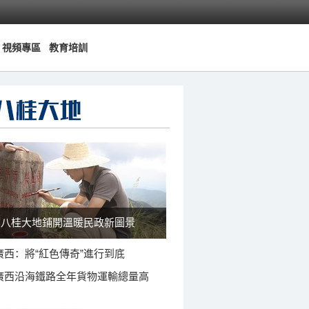
視頻專區
教育培訓
八桂大地鋪開溫暖民政新圖景
廣西：將“紅色傳奇”進行到底
廣西沿海鐵路全年貨物運輸總量高