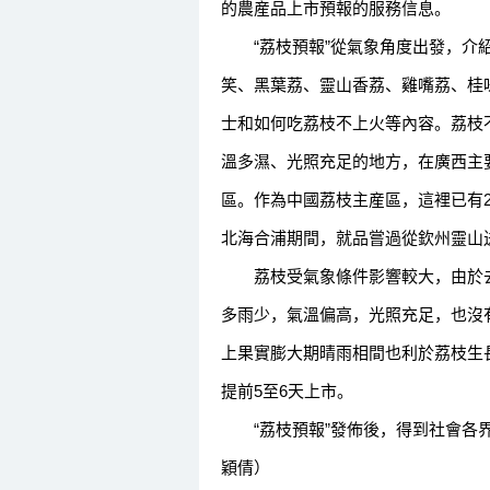
的農産品上市預報的服務信息。
“荔枝預報”從氣象角度出發，介紹
笑、黑葉荔、靈山香荔、雞嘴荔、桂
士和如何吃荔枝不上火等內容。荔枝
溫多濕、光照充足的地方，在廣西主
區。作為中國荔枝主産區，這裡已有2
北海合浦期間，就品嘗過從欽州靈山
荔枝受氣象條件影響較大，由於去
多雨少，氣溫偏高，光照充足，也沒
上果實膨大期晴雨相間也利於荔枝生
提前5至6天上市。
“荔枝預報”發佈後，得到社會各界的
穎倩）