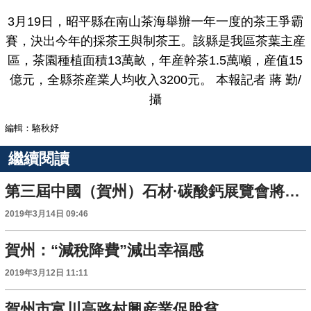
3月19日，昭平縣在南山茶海舉辦一年一度的茶王爭霸
賽，決出今年的採茶王與制茶王。該縣是我區茶葉主産
區，茶園種植面積13萬畝，年産幹茶1.5萬噸，産值15
億元，全縣茶産業人均收入3200元。 本報記者 蔣 勤/
攝
編輯：駱秋妤
繼續閱讀
第三屆中國（賀州）石材·碳酸鈣展覽會將於9月16日舉辦
2019年3月14日 09:46
賀州：“減稅降費”減出幸福感
2019年3月12日 11:11
賀州市富川高路村興産業促脫貧