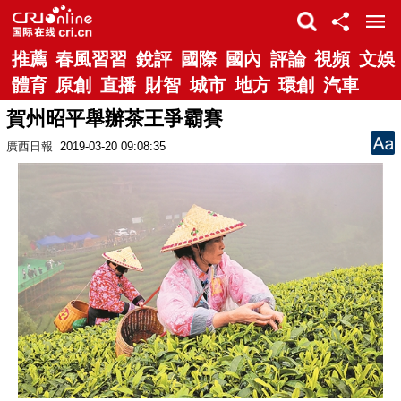
推薦
春風習習
銳評
國際
國內
評論
視頻
文娛
體育
原創
直播
財智
城市
地方
環創
汽車
賀州昭平舉辦茶王爭霸賽
廣西日報
2019-03-20 09:08:35