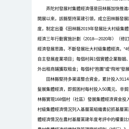
弄陀村發展村集體經濟僅是田林縣加快推進村
開展以來，該縣堅持黨建引領，成立田林縣發展
度，制定出臺《田林縣2019年發展壯大村級集
經濟三年行動實施計劃（2018—2020年）（修
經濟發展思路，不斷發展壯大村級集體經濟。“4
自主發展産業項目；每個村與1個實體企業聯姻
外出租商鋪獲取租金；每個村“抱團”或“飛地”發
田林縣堅持多渠道整合資金，累計投入9114
髮展集體經濟，即貧困村每村投入50萬元、非貧
林縣實現168個村（社區）發展集體經濟資金
村級集體經濟情況列入基層黨組織書記抓基層黨
體經濟情況在農村基層黨建年度考評中的權重比