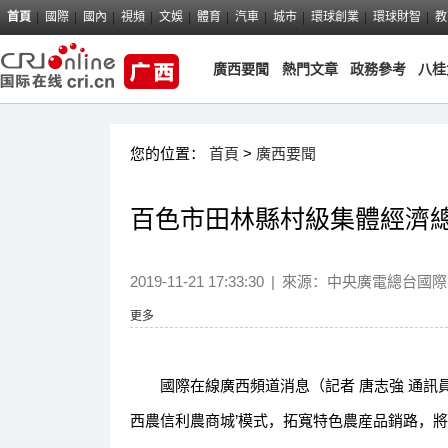
首頁
國際
國內
視頻
文娛
體育
汽車
城市
環球創業
環球財智
教
廣西要聞
熱門文章
政務參考
八桂
您的位置：
首頁
>
廣西要聞
百色市田林縣村級集體經濟總
2019-11-21 17:33:30
|
來源：
中央廣電總台國際
更多
國際在線廣西頻道消息（記者 唐志強 通訊員 
西農信利農商城’模式，拓寬特色農産品銷路，