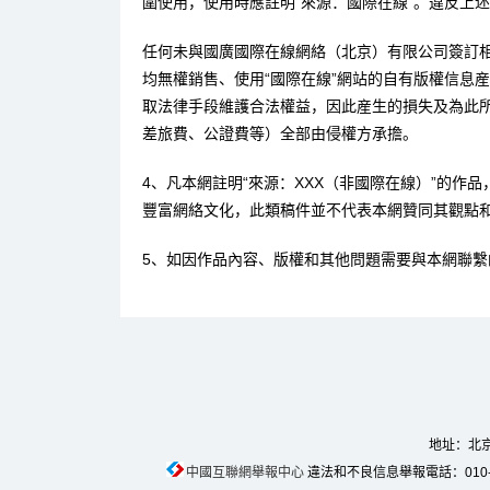
圍使用，使用時應註明“來源：國際在線”。違反上
任何未與國廣國際在線網絡（北京）有限公司簽訂
均無權銷售、使用“國際在線”網站的自有版權信息
取法律手段維護合法權益，因此産生的損失及為此
差旅費、公證費等）全部由侵權方承擔。
4、凡本網註明“來源：XXX（非國際在線）”的作
豐富網絡文化，此類稿件並不代表本網贊同其觀點
5、如因作品內容、版權和其他問題需要與本網聯繫
地址：北京
中國互聯網舉報中心
違法和不良信息舉報電話：010-674