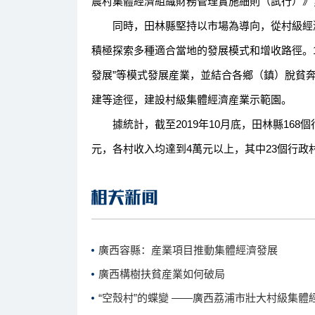
農村集體經濟組織財務管理實施細則（試行）》
同時，田林縣堅持以市場為導向，從村級經濟
積極探索多種適合當地的發展模式和增收路徑。16
發展”等模式發展産業，並結合各鄉（鎮）脫貧
建等途徑，建設村級集體經濟産業示範園。
據統計，截至2019年10月底，田林縣168個行
元，各村收入均達到4萬元以上，其中23個行政
廣西容縣：産業項目推動集體經濟發展
廣西構樹扶貧産業如何破局
“空殼村”的蝶變 ——廣西荔浦市壯大村級集體