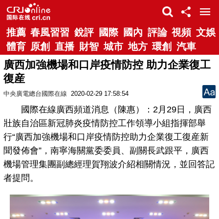
推薦
春風習習
銳評
國際
國內
評論
視頻
文娛
體育
原創
直播
財智
城市
地方
環創
汽車
廣西加強機場和口岸疫情防控 助力企業復工
復産
中央廣電總台國際在線
2020-02-29 17:58:54
國際在線廣西頻道消息（陳惠）：2月29日，廣西
壯族自治區新冠肺炎疫情防控工作領導小組指揮部舉
行“廣西加強機場和口岸疫情防控助力企業復工復産新
聞發佈會”，南寧海關黨委委員、副關長武跟平，廣西
機場管理集團副總經理賀翔波介紹相關情況，並回答記
者提問。