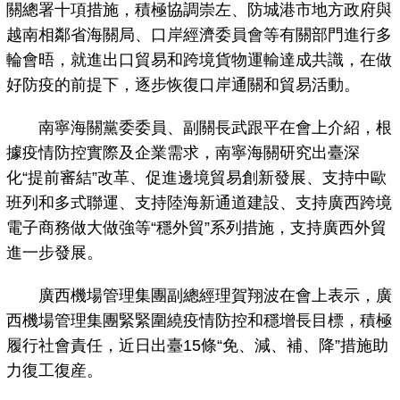
關總署十項措施，積極協調崇左、防城港市地方政府與
越南相鄰省海關局、口岸經濟委員會等有關部門進行多
輪會晤，就進出口貿易和跨境貨物運輸達成共識，在做
好防疫的前提下，逐步恢復口岸通關和貿易活動。
南寧海關黨委委員、副關長武跟平在會上介紹，根
據疫情防控實際及企業需求，南寧海關研究出臺深
化“提前審結”改革、促進邊境貿易創新發展、支持中歐
班列和多式聯運、支持陸海新通道建設、支持廣西跨境
電子商務做大做強等“穩外貿”系列措施，支持廣西外貿
進一步發展。
廣西機場管理集團副總經理賀翔波在會上表示，廣
西機場管理集團緊緊圍繞疫情防控和穩增長目標，積極
履行社會責任，近日出臺15條“免、減、補、降”措施助
力復工復産。