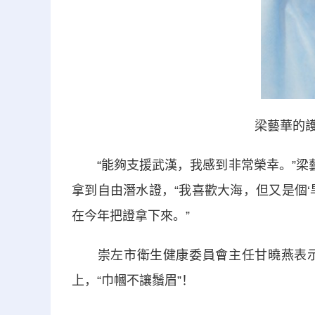
梁藝華的護目
“能夠支援武漢，我感到非常榮幸。”梁藝
拿到自由潛水證，“我喜歡大海，但又是個
在今年把證拿下來。”
崇左市衛生健康委員會主任甘曉燕表示
上，“巾幗不讓鬚眉”！