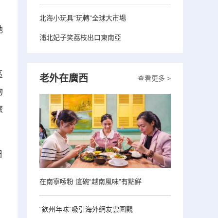
北海小玩具“玩轉”全球大市場
她
浦北妃子笑荔枝出口東南亞
區
老外在廣西
查看更多 >
物
旅
日
在南寧嗦粉 這碗“越南風味”有點鮮
“欽州年味”吸引海外網友雲圍觀