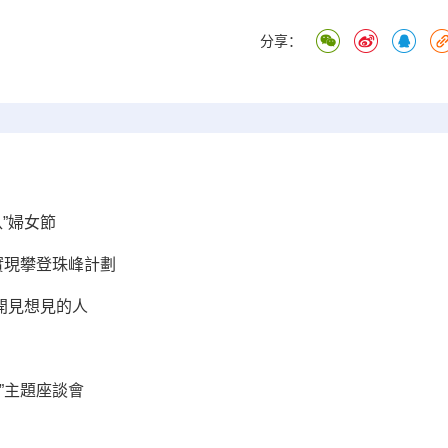
分享：
”婦女節
實現攀登珠峰計劃
開見想見的人
”主題座談會