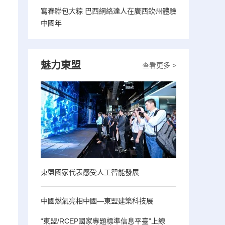
寫春聯包大粽 巴西網絡達人在廣西欽州體驗
中國年
魅力東盟
查看更多 >
東盟國家代表感受人工智能發展
中國燃氣亮相中國—東盟建築科技展
“東盟/RCEP國家專題標準信息平臺”上線