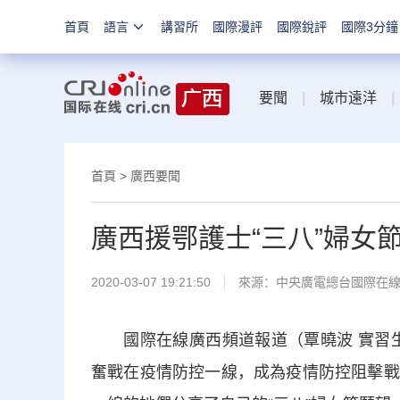
首頁
語言
講習所
國際漫評
國際銳評
國際3分鐘
要聞
|
城市遠洋
|
首頁
>
廣西要聞
廣西援鄂護士“三八”婦女
2020-03-07 19:21:50
來源：
中央廣電總台國際在
國際在線廣西頻道報道（覃曉波 實習生
奮戰在疫情防控一線，成為疫情防控阻擊戰