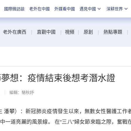
國際微訪談
老外在中國
外媒看中國
遇見中國
深耕世界
老外在廣西
|
直觀中國
|
視頻
|
原創
|
熱點專題
|
節夢想：疫情結束後想考潛水證
線
編輯：駱秋妤
 潘攀）：新冠肺炎疫情發生以來，無數女性醫護工作
中一道亮麗的風景線。 在“三八”婦女節來臨之際，奮戰