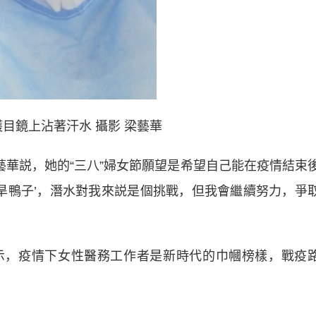
鏡上沾著汗水 攝影 梁藝華
華説，她的“三八”婦女節願望是希望自己能在疫情結束
‘旱鴨子’，潛水對我來説是個挑戰，但我會繼續努力，爭
，疫情下女性醫務工作者是新時代的巾幗榜樣，戰疫