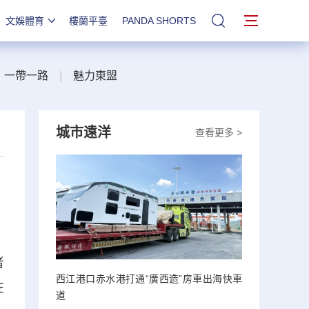
文娛體育
樓蘭平臺
PANDA SHORTS
站內搜索
一帶一路
|
魅力東盟
城市遠洋
查看更多 >
者
西江港口赤水港打通“廣西造”房車出海快車
在
道