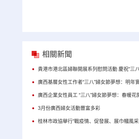
相關新聞
貴港市港北區婦聯開展系列慰問活動 慶祝“三八
廣西基層女性工作者“三八”婦女節夢想：明年
廣西企業女性員工 “三八”婦女節夢想：春暖花
3月份廣西婦女活動豐富多彩
桂林市政協舉行“戰疫情、促發展、展巾幗風采