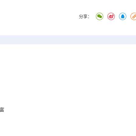
分享：
富