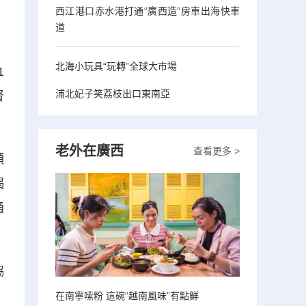
西江港口赤水港打通“廣西造”房車出海快車
道
北海小玩具“玩轉”全球大市場
1
浦北妃子笑荔枝出口東南亞
督
老外在廣西
查看更多 >
預
喝
通
協
在南寧嗦粉 這碗“越南風味”有點鮮