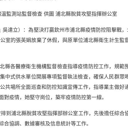
監測站監督檢查 供圖 浦北縣脫貧攻堅指揮辦公室
吳達立）：為堅決打贏欽州市浦北縣疫情防控阻擊戰，
辦公室的張英娟放棄了休假，與原單位浦北縣衛生計生監
縣各醫療衛生機構監督檢查指導疫情防控工作，規範
集中式供水單位開展專項監督執法檢查，確保人民群眾
公共場所全面巡查和防控知識宣傳工作，指導業主做好
面對疫情，她堅守崗位，築牢疫情防控第一線。
安排到浦北縣脫貧攻堅指揮部辦公室工作，先後擔任綜合
綜合協調、數據審核及信息統計等工作。