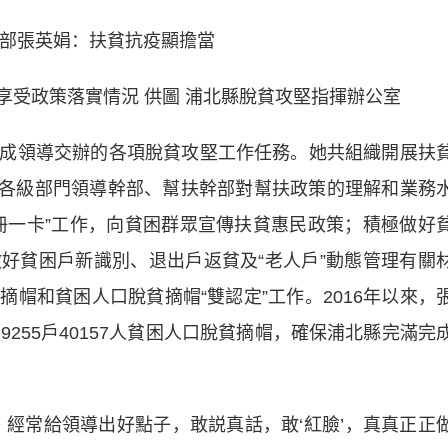
政策落實情況 供圖 浦北縣脫貧攻堅指揮辦公室
領導交辦的各項脫貧攻堅工作任務。她共組織開展扶
高了各級部門領導幹部、幫扶幹部對幫扶政策的理解和業務
冊一卡”工作，向貧困群眾宣傳扶貧惠民政策；積極做好
好貧困戶新識別、退出戶返貧及“老人戶”動態管理有關
帽和貧困人口脫貧摘帽“雙認定”工作。2016年以來，
255戶40157人貧困人口脫貧摘帽，確保浦北縣完滿完
常給領導出好點子，敢説真話，敢‘紅臉’，真真正正