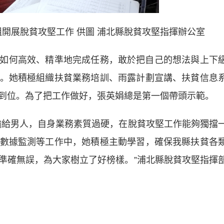
展脫貧攻堅工作 供圖 浦北縣脫貧攻堅指揮辦公室
何高效、精準地完成任務，敢於把自己的想法與上下
。她積極組織扶貧業務培訓、雨露計劃宣講、扶貧信息
到位。為了把工作做好，張英娟總是第一個帶頭示範。
給男人，自身業務素質過硬，在脫貧攻堅工作能夠獨擋
數據監測等工作中，她積極主動學習，確保我縣扶貧各
準確無誤，為大家樹立了好榜樣。”浦北縣脫貧攻堅指揮