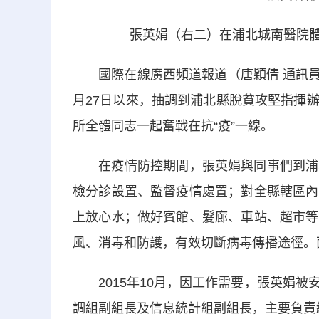
張英娟（右二）在浦北城南醫院體溫
國際在線廣西頻道報道（唐穎倩 通訊員 
月27日以來，抽調到浦北縣脫貧攻堅指揮
所全體同志一起奮戰在抗“疫”一線。
在疫情防控期間，張英娟與同事們到浦北
檢分診設置、監督疫情處置；對全縣轄區內
上放心水；做好賓館、髮廊、車站、超市等
風、消毒和防護，有效切斷病毒傳播途徑。
2015年10月，因工作需要，張英娟被
調組副組長及信息統計組副組長，主要負責