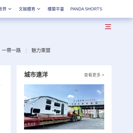
世界
文娛體育
樓蘭平臺
PANDA SHORTS
一帶一路
|
魅力東盟
城市遠洋
查看更多 >