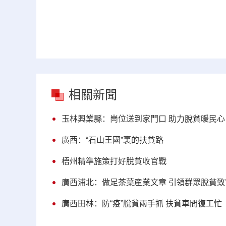
相關新聞
玉林興業縣：崗位送到家門口 助力脫貧暖民心
廣西：“石山王國”裏的扶貧路
梧州精準施策打好脫貧收官戰
廣西浦北：做足茶葉産業文章 引領群眾脫貧致
廣西田林：防“疫”脫貧兩手抓 扶貧車間復工忙