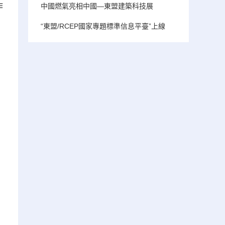
作
中國燃氣亮相中國—東盟建築科技展
“東盟/RCEP國家專題標準信息平臺”上線