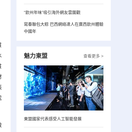
“欽州年味”吸引海外網友雲圍觀
寫春聯包大粽 巴西網絡達人在廣西欽州體驗
中國年
貧
魅力東盟
水
查看更多 >
貧
材
張
成
東盟國家代表感受人工智能發展
做