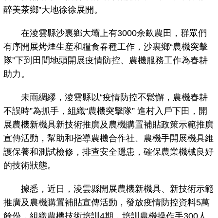
醉美茶鄉”大地徐徐展開。
在淩雲縣沙裏鄉大壩上有3000余畝農田，群眾們
有序開展烤煙生産和糧食春種工作，沙裏鄉“農機突擊
隊”下到田間地頭開展疫情防控、農機服務工作為春耕
助力。
未雨綢繆，淩雲縣以“疫情防控不鬆懈，農機春耕
不誤時”為抓手，組織“農機突擊隊” 進村入戶下田，開
展農機新機具新技術推廣及農機購置補貼政策示範推廣
宣傳活動，幫助和指導農機合作社、農機手開展機具維
護保養和測試檢修，排查安全隱患，確保農業機械良好
的技術狀態。
據悉，近日，淩雲縣開展農機新機具、新技術示範
推廣及農機購置補貼宣傳活動，發放疫情防控資料5萬
餘份，組織農機技術培訓4期，培訓農機操作手300人