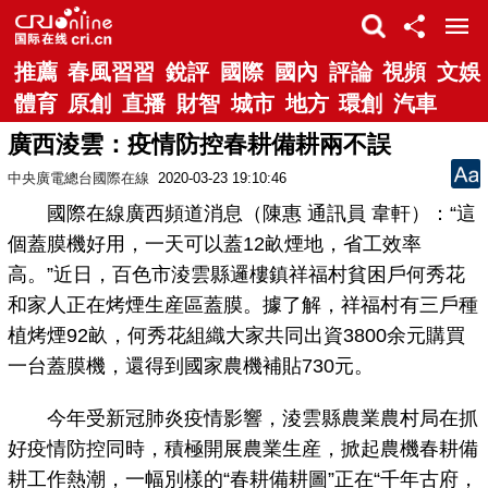
推薦
春風習習
銳評
國際
國內
評論
視頻
文娛
體育
原創
直播
財智
城市
地方
環創
汽車
廣西淩雲：疫情防控春耕備耕兩不誤
中央廣電總台國際在線
2020-03-23 19:10:46
國際在線廣西頻道消息（陳惠 通訊員 韋軒）：“這
個蓋膜機好用，一天可以蓋12畝煙地，省工效率
高。”近日，百色市淩雲縣邏樓鎮祥福村貧困戶何秀花
和家人正在烤煙生産區蓋膜。據了解，祥福村有三戶種
植烤煙92畝，何秀花組織大家共同出資3800余元購買
一台蓋膜機，還得到國家農機補貼730元。
今年受新冠肺炎疫情影響，淩雲縣農業農村局在抓
好疫情防控同時，積極開展農業生産，掀起農機春耕備
耕工作熱潮，一幅別樣的“春耕備耕圖”正在“千年古府，