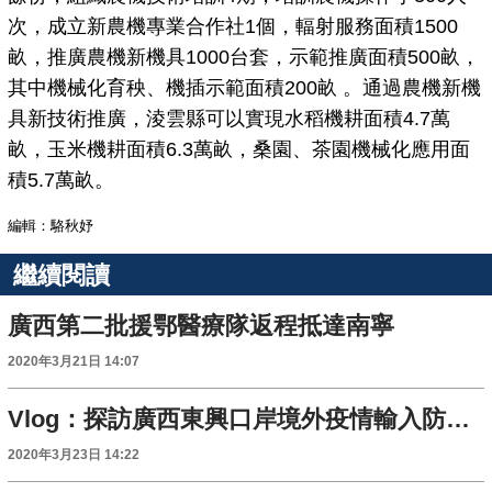
次，成立新農機專業合作社1個，輻射服務面積1500
畝，推廣農機新機具1000台套，示範推廣面積500畝，
其中機械化育秧、機插示範面積200畝 。通過農機新機
具新技術推廣，淩雲縣可以實現水稻機耕面積4.7萬
畝，玉米機耕面積6.3萬畝，桑園、茶園機械化應用面
積5.7萬畝。
編輯：駱秋妤
繼續閱讀
廣西第二批援鄂醫療隊返程抵達南寧
2020年3月21日 14:07
Vlog：探訪廣西東興口岸境外疫情輸入防控的“秘密”
2020年3月23日 14:22