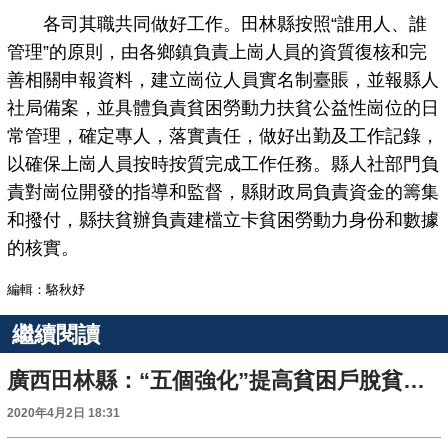
各司其職共同做好工作。田林縣按照“誰用人、誰
管理”的原則，由各鄉鎮負責上崗人員的資質復核和完
善相關申報資料，建立崗位人員實名制臺賬，並報縣人
社局備案，並具體負責貧困勞動力扶貧公益性崗位的日
常管理，確定專人，落實責任，做好出勤及工作記錄，
以確保上崗人員按時按質完成工作任務。縣人社部門負
責對崗位開發的指導和監督，縣財政局負責資金的籌集
和撥付，縣扶貧辦負責建檔立卡貧困勞動力身份和數據
的核實。
編輯：駱秋妤
繼續閱讀
廣西田林縣：“五個強化”提高貧困戶脫貧品質
2020年4月2日 18:31