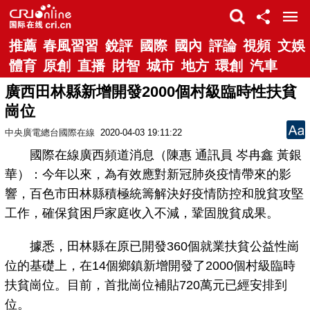
推薦
春風習習
銳評
國際
國內
評論
視頻
文娛
體育
原創
直播
財智
城市
地方
環創
汽車
廣西田林縣新增開發2000個村級臨時性扶貧
崗位
中央廣電總台國際在線
2020-04-03 19:11:22
國際在線廣西頻道消息（陳惠 通訊員 岑冉鑫 黃銀
華）：今年以來，為有效應對新冠肺炎疫情帶來的影
響，百色市田林縣積極統籌解決好疫情防控和脫貧攻堅
工作，確保貧困戶家庭收入不減，鞏固脫貧成果。
據悉，田林縣在原已開發360個就業扶貧公益性崗
位的基礎上，在14個鄉鎮新增開發了2000個村級臨時
扶貧崗位。目前，首批崗位補貼720萬元已經安排到
位。