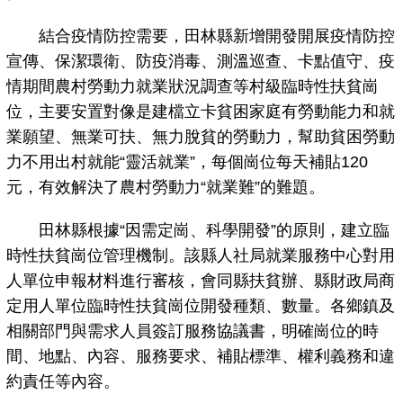
結合疫情防控需要，田林縣新增開發開展疫情防控
宣傳、保潔環衛、防疫消毒、測溫巡查、卡點值守、疫
情期間農村勞動力就業狀況調查等村級臨時性扶貧崗
位，主要安置對像是建檔立卡貧困家庭有勞動能力和就
業願望、無業可扶、無力脫貧的勞動力，幫助貧困勞動
力不用出村就能“靈活就業”，每個崗位每天補貼120
元，有效解決了農村勞動力“就業難”的難題。
田林縣根據“因需定崗、科學開發”的原則，建立臨
時性扶貧崗位管理機制。該縣人社局就業服務中心對用
人單位申報材料進行審核，會同縣扶貧辦、縣財政局商
定用人單位臨時性扶貧崗位開發種類、數量。各鄉鎮及
相關部門與需求人員簽訂服務協議書，明確崗位的時
間、地點、內容、服務要求、補貼標準、權利義務和違
約責任等內容。