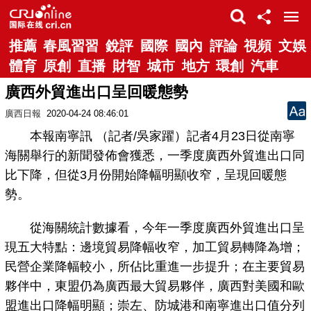
推薦
春風習習
銳評
國際
國內
評論
視頻
文娛
體育
原創
直播
財智
城市
地方
環創
汽車
廣西外貿進出口呈回暖態勢
廣西日報
2020-04-24 08:46:01
本報南寧訊 （記者/吳家躍）記者4月23日從南寧
海關舉行的新聞發佈會獲悉，一季度廣西外貿進出口同
比下降，但從3月份開始降幅明顯收窄，呈現回暖態
勢。
從海關統計數據看，今年一季度廣西外貿進出口呈
現五大特點：邊境貿易降幅收窄，加工貿易轉降為增；
民營企業降幅較小，所佔比重進一步提升；在主要貿易
夥伴中，東盟仍為廣西最大貿易夥伴，廣西對美國和歐
盟進出口降幅明顯；崇左、防城港和南寧進出口值分列