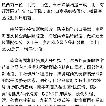
廣西前三位，北海、百色、玉林降幅均超三成，北部灣
經濟區6市進出口下降；進出口商品結構優化，機電産
品拉動作用顯著。
由於國外疫情形勢嚴峻，防疫物資出口暴增，南寧
海關支持企業開闢陸運、海運兩條臨時郵路，做好進出
境通關保障。3月份，廣西跨境電商蓬勃發展，進出口
6358萬元，增長4.7倍。
南寧海關相關負責人分析指出，廣西外貿降幅收窄
得益於國內市場潛力不斷釋放拉動進口需求，西部陸海
新通道、中歐班列平穩運行，跨境電商實現倍增形成新
的增長優勢等因素。另外，自治區政府及時出臺“穩外
貿”系列政策措施，南寧海關先後出臺“抗疫情、穩外
貿”兩批共24條措施，以加快口岸驗放、優化流程手
續、落實稅收新政、創新監管模式等，助推廣西企業加