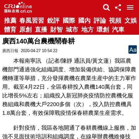
推薦
春風習習
銳評
國際
國內
評論
視頻
文娛
體育
原創
直播
財智
城市
地方
環創
汽車
廣西140萬台農機鬧春耕
廣西日報
2020-04-27 10:54:22
本報南寧訊 （記者/陳靜 通訊員/黃文蓮）我區農
機部門通過強化組織調度、增加裝備供給、協調保障農
機轉運等舉措，充分發揮農機在農業生産中的主力軍作
用。截至4月22日，全區春耕投入農機140萬台套，同
比增長5%左右；組織投入新冠肺炎疫情防控農機化服
務組織和農機大戶2200多個（次），投入防控農機具
1.8萬台套，有效保障戰疫情保春耕農業生産需求。
針對疫情，我區各地開通了春耕農機線上服務，加
強不見面技術培訓和組織調度，在線舉辦農機維修技