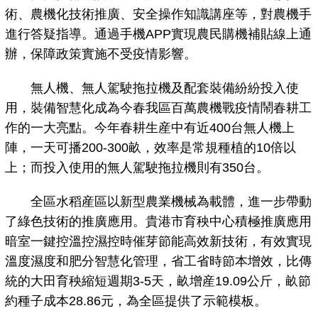
術、農機化技術推廣、安全操作知識講座等，對農機手
進行答疑指導。通過手機APP實現農民購機補貼線上通
辦，保障政策實施不受疫情影響。
無人機、無人駕駛拖拉機及配套裝備紛紛投入使
用，裝備智慧化成為今春我區百萬農機戰疫情鬧春耕工
作的一大亮點。今年春耕生産中有近400台無人機上
陣，一天可播200-300畝，效率是常規種植的10倍以
上；而投入使用的無人駕駛拖拉機則有350台。
全區水稻産區以新型農業機械為載體，進一步帶動
了綠色技術的推廣應用。貴港市育秧中心積極推廣應用
暗室一鍵控溫控濕控時催芽節能高效新技術，有效實現
溫度濕度和肥分智慧化管理，省工省時節本增效，比傳
統的大田育秧縮短週期3-5天，畝增産19.09公斤，畝節
約種子成本28.86元，為全區提供了示範模板。