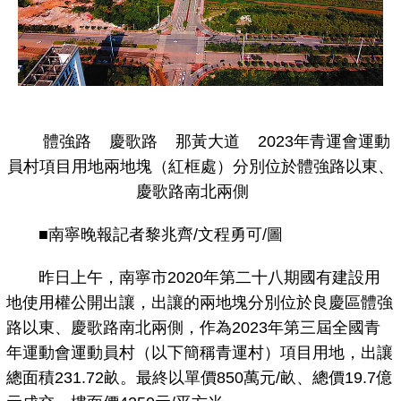
體強路 慶歌路 那黃大道 2023年青運會運動
員村項目用地兩地塊（紅框處）分別位於體強路以東、
慶歌路南北兩側
■南寧晚報記者黎兆齊/文程勇可/圖
昨日上午，南寧市2020年第二十八期國有建設用
地使用權公開出讓，出讓的兩地塊分別位於良慶區體強
路以東、慶歌路南北兩側，作為2023年第三屆全國青
年運動會運動員村（以下簡稱青運村）項目用地，出讓
總面積231.72畝。最終以單價850萬元/畝、總價19.7億