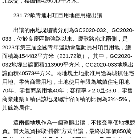
元成交，樓面價4250元/平方米。
231.72畝青運村項目用地使用權出讓
出讓的兩地塊編號分別為GC2020-032、GC2020-
033，位於良慶區體強路以東、慶歌路南北兩側，是
2023年第三屆全國青年運動會運動員村項目用地，總
面積為154482平方米（231.72畝）。其中，GC2020-
032地塊出讓面積113909平方米，GC2020-033地塊出
讓面積40573平方米。兩地塊土地批准用途為城鎮住宅
用地、零售商業用地，土地使用年限為城鎮住宅用地
70年、零售商業用地40年；容積率＞2.0且≤3.0，零售
商業建築面積佔該地塊總計容面積的比例為3%~5%，
其餘為居住。
這兩個地塊作為一個整體出讓，不接受單個地塊競
買。當天競買採取“掛牌”方式出讓，最終以單價850萬