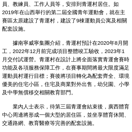
員、教練員、工作人員等，安排到青運村居住。如
2019年在山西舉行的第二屆全國青年運動會，就在主
賽區太原建設了青運村，建設了9棟運動員公寓及相關
配套設施。
據南寧威寧集團介紹，青運村預計在2020年8月開
工，2022年12月前完成項目整體竣工驗收，2023年1
月交付試運營。青運村在設計上將全面落實青運會賽時
功能及各項服務保障工作，在賽事期間將最大限度滿足
運動員村運行目標；賽後將項目轉化為配套齊全、環境
優美的住宅小區，住宅及商業對外出售，幼兒園、小學
及中學無償移交相關教育部門。
業內人士表示，待第三屆青運會結束後，廣西體育
中心周邊將形成一個大型的居住區，並坐享體育休閒、
交通路網、教育醫療等完善的配套設施。