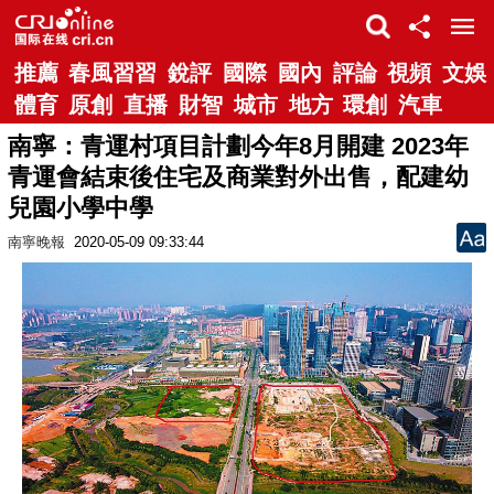
推薦
春風習習
銳評
國際
國內
評論
視頻
文娛
體育
原創
直播
財智
城市
地方
環創
汽車
南寧：青運村項目計劃今年8月開建 2023年
青運會結束後住宅及商業對外出售，配建幼
兒園小學中學
南寧晚報
2020-05-09 09:33:44