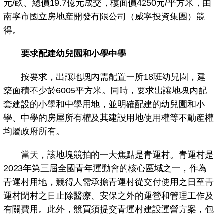
元/畝、總價19.7億元成交，樓面價4250元/平方米，由
南寧市國立房地産開發有限公司（威寧投資集團）競
得。
要求配建幼兒園和小學中學
按要求，出讓地塊內需配置一所18班幼兒園，建
築面積不少於6005平方米。同時，要求出讓地塊內配
套建設的小學和中學用地，並明確配建的幼兒園和小
學、中學的房屋所有權及其建設用地使用權等不動産權
均屬政府所有。
當天，該地塊競拍的一大焦點是青運村。青運村是
2023年第三屆全國青年運動會的核心區域之一，作為
青運村用地，競得人需承擔青運村從交付使用之日至青
運村閉村之日止除醫療、安保之外的運營和管理工作及
有關費用。此外，競買須提交青運村建設運營方案，包