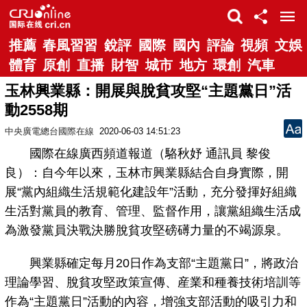
推薦
春風習習
銳評
國際
國內
評論
視頻
文娛
體育
原創
直播
財智
城市
地方
環創
汽車
玉林興業縣：開展與脫貧攻堅“主題黨日”活
動2558期
中央廣電總台國際在線
2020-06-03 14:51:23
國際在線廣西頻道報道（駱秋妤 通訊員 黎俊
良）：自今年以來，玉林市興業縣結合自身實際，開
展“黨內組織生活規範化建設年”活動，充分發揮好組織
生活對黨員的教育、管理、監督作用，讓黨組織生活成
為激發黨員決戰決勝脫貧攻堅磅礡力量的不竭源泉。
興業縣確定每月20日作為支部“主題黨日”，將政治
理論學習、脫貧攻堅政策宣傳、産業和種養技術培訓等
作為“主題黨日”活動的內容，增強支部活動的吸引力和