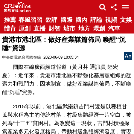
推薦
春風習習
銳評
國際
國內
評論
視頻
文娛
體育
原創
直播
財智
城市
地方
環創
汽車
貴港市港北區：做好産業謀篇佈局 喚醒“沉
睡”資源
中央廣電總台國際在線
2020-06-09 18:05:34
國際在線廣西頻道報道（黃月芬 通訊員 陸宏
夏）：近年來，貴港市港北區不斷強化基層黨組織的凝
聚力和戰鬥力，因地制宜，做好産業謀篇佈局，不斷喚
醒“沉睡”資源。
2015年以前，港北區武樂鎮吉鬥村還是以種植甘
蔗與水稻為主的傳統村落，村級集體經濟一片空白，被
列為“十三五”貧困村。為改變這一現狀，吉鬥村積極探
索産業多元化發展格局，帶動村級集體經濟發展，實現