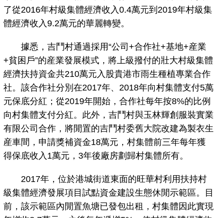
了從2016年村級集體經濟收入0.4萬元到2019年村級集
體經濟收入9.2萬元的華麗轉變。
據悉，吉鬥村通過採用“公司+合作社+基地+産業
+貧困戶”的産業發展模式，將上級撥付的壯大村級集體
經濟扶持資金共210萬元入股貴港市雨生種植專業合作
社。該合作社分別在2017年、2018年向村集體支付5萬
元保底分紅；從2019年開始，合作社每年按8%的比例
向村集體支付分紅。此外，吉鬥村與玉林輝創服裝實業
有限公司合作，將閒置的吉鬥村委舊大院改建為製衣生
産車間，申請獎補資金18萬元，村集體前三年每年獲
得保底收入1萬元，3年後廠房劃歸村集體所有。
2017年，位於港城街道東面的旺華村利用扶持村
級集體經濟發展項目試點資金建設生態休閒示範區。目
前，該示範區內閒置魚塘已發包出租，村集體因此實現