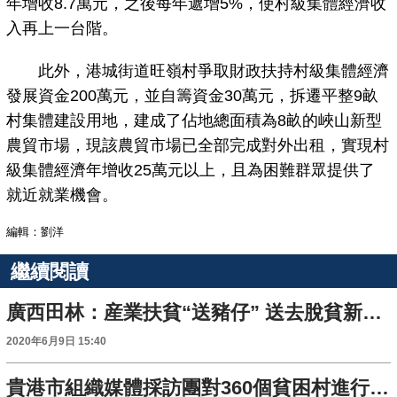
年增收8.7萬元，之後每年遞增5%，使村級集體經濟收
入再上一台階。
此外，港城街道旺嶺村爭取財政扶持村級集體經濟
發展資金200萬元，並自籌資金30萬元，拆遷平整9畝
村集體建設用地，建成了佔地總面積為8畝的峽山新型
農貿市場，現該農貿市場已全部完成對外出租，實現村
級集體經濟年增收25萬元以上，且為困難群眾提供了
就近就業機會。
編輯：劉洋
繼續閱讀
廣西田林：産業扶貧“送豬仔” 送去脫貧新希望
2020年6月9日 15:40
貴港市組織媒體採訪團對360個貧困村進行聯合採訪