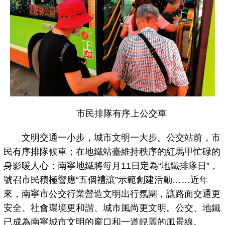
市民排隊有序上公交車
文明交通一小步，城市文明一大步。公交站前，市
民有序排隊候車；在地鐵站臺維持秩序的紅馬甲忙碌的
身影暖人心；南寧地鐵將每月11日定為“地鐵排隊日”，
號召市民積極響應“五個禮讓”示範創建活動……近年
來，南寧市公交行業營造文明出行氛圍，讓路面交通更
安全、社會環境更和諧、城市風尚更文明。公交、地鐵
已成為南寧城市文明的窗口和一道靚麗的風景線。