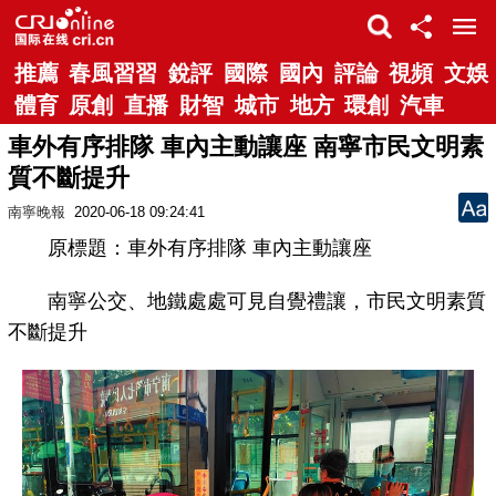
推薦
春風習習
銳評
國際
國內
評論
視頻
文娛
體育
原創
直播
財智
城市
地方
環創
汽車
車外有序排隊 車內主動讓座 南寧市民文明素
質不斷提升
南寧晚報
2020-06-18 09:24:41
原標題：車外有序排隊 車內主動讓座
南寧公交、地鐵處處可見自覺禮讓，市民文明素質
不斷提升