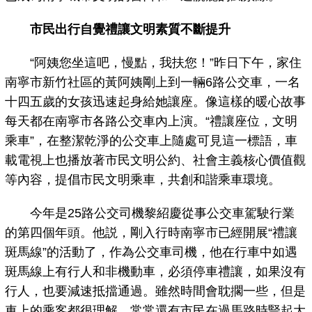
市民出行自覺禮讓文明素質不斷提升
“阿姨您坐這吧，慢點，我扶您！”昨日下午，家住
南寧市新竹社區的黃阿姨剛上到一輛6路公交車，一名
十四五歲的女孩迅速起身給她讓座。像這樣的暖心故事
每天都在南寧市各路公交車內上演。“禮讓座位，文明
乘車”，在整潔乾淨的公交車上隨處可見這一標語，車
載電視上也播放著市民文明公約、社會主義核心價值觀
等內容，提倡市民文明乘車，共創和諧乘車環境。
今年是25路公交司機黎紹慶從事公交車駕駛行業
的第四個年頭。他説，剛入行時南寧市已經開展“禮讓
斑馬線”的活動了，作為公交車司機，他在行車中如遇
斑馬線上有行人和非機動車，必須停車禮讓，如果沒有
行人，也要減速抵擋通過。雖然時間會耽擱一些，但是
車上的乘客都很理解，常常還有市民在過馬路時豎起大