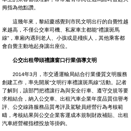
拇指為他點讚。
這幾年來，黎紹慶感覺到市民文明出行的自覺性越
來越高，不僅公交車司機、私家車主都能“禮讓斑馬
線”，車廂內遇到老人、小孩或是殘疾人，其他乘客都
會自覺主動地起身讓出座位。
公交出租帶頭禮讓窗口行業倡導文明
2014年3月，市交通運輸局結合行業優質文明服務
創建工作，率先開展“文明行車禮讓斑馬線”活動。記者
了解到，該部門把禮讓行為與安全行車、遵守交規等要
求相結合，納入公交車、出租汽車企業年度品質信譽考
評、公交線路服務品質考評及駕駛員經營行為考核範
疇，考核結果與公交企業客運成本規制財政補貼、出租
汽車經營權指標投放等掛鉤。