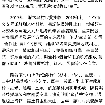
産業就達110萬元，實現戶均增收1.7萬元。
2017年，爛木幹村脫貧摘帽。2018年初，百色市
公安局派駐爛木幹村第一書記陳長鴻剛上任，就帶領村
兩委和致富能人到外地考察學習基層黨建、産業開發、
村集體經濟發展等方面的先進經驗，並以“黨支部+公司
+合作社+農戶”的模式，組織33名黨員按照地域相近、
需求相同、情感相融的原則，採取組織引導、黨員帶
頭、群眾自願的方式，與全村8個自然屯的群眾組成“黨
群互助組”，統籌發展杉木、紅米、黑糯等特色産業。
隨著該村山上“綠色銀行”（杉木、梧桐、藍靛），
山中“精品菜籃”（小黃姜、魔芋、黃瓜）和山下生態粗
糧（紅米、黑糯、五穀）的産業格局初步形成，陳長鴻
跟後援單位和村兩委商量，決定註冊“隆苗香”商標，通
過線上行銷，讓土貨走出大山。去年，該村村集體經濟