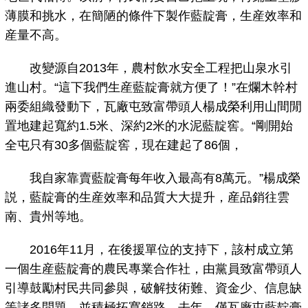
薄膜和挑水，在簡陋的條件下製作藍靛膏，生産效率和
産量不高。
改變源自2013年，農村飲水安全工程把山泉水引
進山村。“這下我們生産藍靛膏就方便了！”在爛木幹村
兩委組織發動下，瓦廠屯致富帶頭人楊成榮利用山間閒
置地建起寬約1.5米、深約2米的水泥藍靛窖。“剛開始
全屯只有30多個藍靛窖，現在建起了86個，
我自家靠賣藍靛膏每年收入最高有8萬元。”楊成榮
説，藍靛膏的生産效率和品質大大提升，産品銷往雲
南、貴州等地。
2016年11月，在後援單位的支持下，該村成立第
一個生産藍靛膏的農民專業合作社，由黨員致富帶頭人
引導鼓勵村民共同參與，破解技術難、資金少、信息缺
等諸多問題，並積極拓寬銷路。去年，僅瓦廠屯藍靛膏