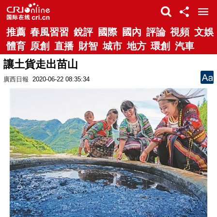
推薦
春風習習
銳評
國際
國內
評論
視頻
文娛
體育
原創
直播
財智
城市
地方
環創
汽車
讓土貨走出苗山
廣西日報
2020-06-22 08:35:34