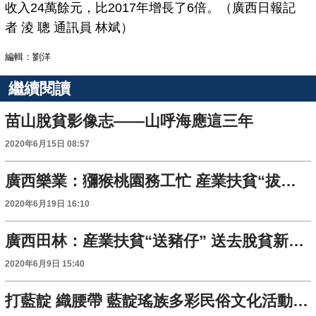
收入24萬餘元，比2017年增長了6倍。（廣西日報記
者 淩 聰 通訊員 林斌）
編輯：劉洋
繼續閱讀
苗山脫貧影像志——山呼海應這三年
2020年6月15日 08:57
廣西樂業：獼猴桃園務工忙 産業扶貧“拔窮根”
2020年6月19日 16:10
廣西田林：産業扶貧“送豬仔” 送去脫貧新希望
2020年6月9日 15:40
打藍靛 織腰帶 藍靛瑤族多彩民俗文化活動同時上演 ——淩雲縣舉辦邏樓鎮第二屆金地門“藍靛節”