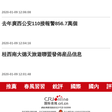
2020-01-09 12:06:08
去年廣西公安110接報警856.7萬個
2020-01-09 12:04:16
桂西南大德天旅遊聯盟發佈産品信息
2020-01-09 12:01:48
推薦
春風習習
銳評
國際
國內
評
網絡傳播視聽節目許可證 0102006
京ICP證120531號
京ICP備05064898號
京公網安備 11040102700187號