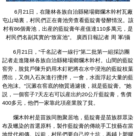
6月21日，在隆林各族自治縣豬場鄉爛木幹村瓦廠
屯山坳裏，村民們正在膏池旁查看藍靛膏發酵情況。該
村有86個膏池，出産的藍靛膏年産值達110多萬元，是
村民們名副其實的“致富池”。 廣西日報記者 周 軍/攝
6月21日，“千名記者一線行”第二批第一組採訪團
記者走進隆林各族自治縣豬場鄉爛木幹村。山間的藍靛
窖旁，脫貧戶陳升奶用木釘耙將在水中浸泡的藍靛枝葉
撈出，又倒入石灰進行攪拌，一會，水面浮起大量的藍
色泡沫。“沉澱在窖底的物質過濾後，就是藍靛膏。”她
説，一個窖子7天左右可以産出約20公斤藍靛膏，售價
400多元，他們一家靠此項産業脫了貧。
爛木幹村是苗族同胞聚居地，藍靛膏是苗族群眾染
布及蠟染的首選原料，製作藍靛膏的傳統手工技藝在當
地世代相傳。以前，村民們要自己挖土坑，再鋪上塑膠