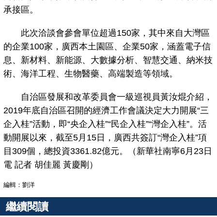
承接區。
此次洽談會參會單位超過150家，其中來自大灣區
的企業100家，廣西本土園區、企業50家，涵蓋電子信
息、新材料、新能源、大數據分析、智慧交通、納米技
術、海洋工程、生物醫藥、高端製造等領域。
自治區發展和改革委員會一級巡視員黃汝焜介紹，
2019年底自治區召開的經濟工作會議決定大力開展“三
企入桂”活動，即“央企入桂”“民企入桂”“灣企入桂”。活
動開展以來，截至5月15日，廣西共簽訂“灣企入桂”項
目309個，總投資3361.82億元。（新華社南寧6月23日
電 記者 胡佳麗 黃慶剛）
編輯：劉洋
繼續閱讀