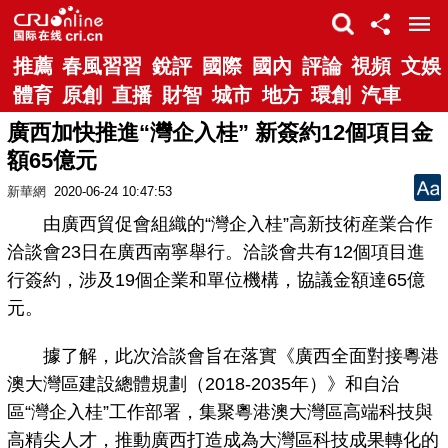
推薦
春風習習
銳評
國際
國內
評論
視頻
文娛
體育
原創
直播
財智
城市
地方
環創
汽車
廣西加快推進“灣企入桂” 新簽約12個項目金
額65億元
新華網
2020-06-24 10:47:53
由廣西貿促會組織的“灣企入桂”高新技術産業合作
洽談會23日在廣西南寧舉行。洽談會共有12個項目進
行簽約，涉及19個企業和單位機構，協議金額達65億
元。
據了解，此次洽談會旨在落實《廣西全面對接粵港
澳大灣區建設總體規劃（2018-2035年）》和自治
區“灣企入桂”工作部署，集聚粵港澳大灣區高端科技與
高精尖人才，推動廣西打造成為大灣區科技成果轉化的