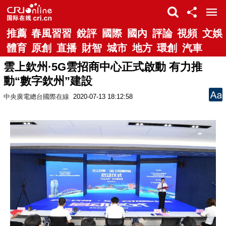
推薦
春風習習
銳評
國際
國內
評論
視頻
文娛
體育
原創
直播
財智
城市
地方
環創
汽車
雲上欽州·5G雲招商中心正式啟動 有力推
動“數字欽州”建設
中央廣電總台國際在線
2020-07-13 18:12:58