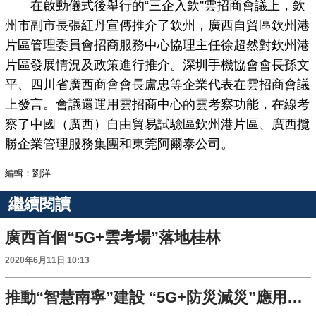
在啟動儀式後舉行的“三企入欽”雲招商會議上，欽
州市副市長張紅丹宣傳推介了欽州，廣西自貿區欽州港
片區管理委員會招商服務中心協理主任徐超然對欽州港
片區發展情況及政策進行推介。深圳手機協會會長孫文
平、四川省廣西商會會長盧忠等企業代表在雲招商會議
上發言。會議還運用雲招商中心的雲考察功能，在線考
察了中國（廣西）自由貿易試驗區欽州港片區、廣西攬
勝企業管理服務集團和東莞阿爾泰公司。
編輯：劉洋
繼續閱讀
廣西首個“5G+雲考場”落地桂林
2020年6月11日 10:13
推動“智慧南寧”建設 “5G+防災減災”應用徵集大賽正式啟動