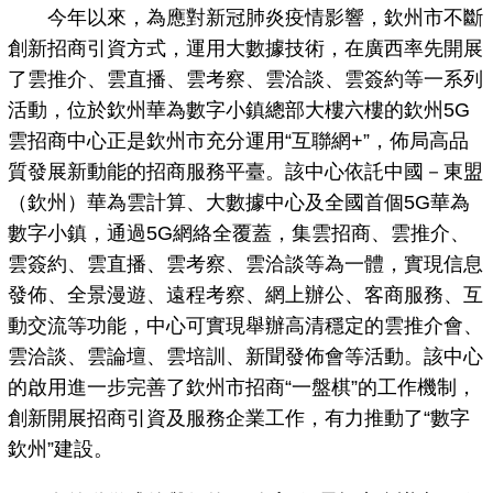
今年以來，為應對新冠肺炎疫情影響，欽州市不斷
創新招商引資方式，運用大數據技術，在廣西率先開展
了雲推介、雲直播、雲考察、雲洽談、雲簽約等一系列
活動，位於欽州華為數字小鎮總部大樓六樓的欽州5G
雲招商中心正是欽州市充分運用“互聯網+”，佈局高品
質發展新動能的招商服務平臺。該中心依託中國－東盟
（欽州）華為雲計算、大數據中心及全國首個5G華為
數字小鎮，通過5G網絡全覆蓋，集雲招商、雲推介、
雲簽約、雲直播、雲考察、雲洽談等為一體，實現信息
發佈、全景漫遊、遠程考察、網上辦公、客商服務、互
動交流等功能，中心可實現舉辦高清穩定的雲推介會、
雲洽談、雲論壇、雲培訓、新聞發佈會等活動。該中心
的啟用進一步完善了欽州市招商“一盤棋”的工作機制，
創新開展招商引資及服務企業工作，有力推動了“數字
欽州”建設。