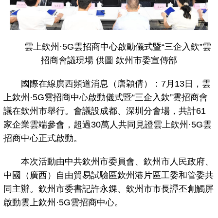
雲上欽州·5G雲招商中心啟動儀式暨“三企入欽”雲
招商會議現場 供圖 欽州市委宣傳部
國際在線廣西頻道消息（唐穎倩）：7月13日，雲
上欽州·5G雲招商中心啟動儀式暨“三企入欽”雲招商會
議在欽州市舉行。會議設成都、深圳分會場，共計61
家企業雲端參會，超過30萬人共同見證雲上欽州·5G雲
招商中心正式啟動。
本次活動由中共欽州市委員會、欽州市人民政府、
中國（廣西）自由貿易試驗區欽州港片區工委和管委共
同主辦。欽州市委書記許永錁、欽州市市長譚丕創觸屏
啟動雲上欽州·5G雲招商中心。