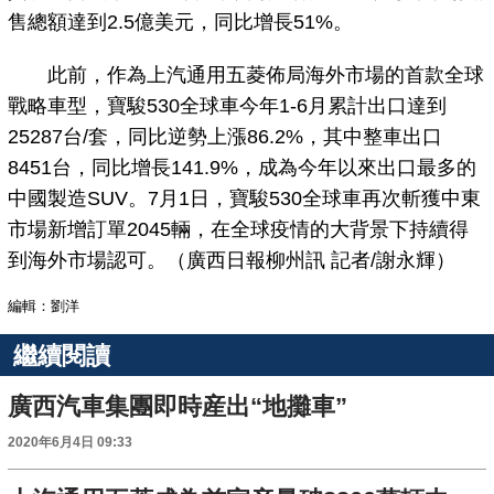
售總額達到2.5億美元，同比增長51%。
此前，作為上汽通用五菱佈局海外市場的首款全球
戰略車型，寶駿530全球車今年1-6月累計出口達到
25287台/套，同比逆勢上漲86.2%，其中整車出口
8451台，同比增長141.9%，成為今年以來出口最多的
中國製造SUV。7月1日，寶駿530全球車再次斬獲中東
市場新增訂單2045輛，在全球疫情的大背景下持續得
到海外市場認可。（廣西日報柳州訊 記者/謝永輝）
編輯：劉洋
繼續閱讀
廣西汽車集團即時産出“地攤車”
2020年6月4日 09:33