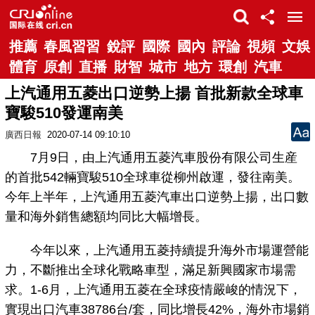
推薦
春風習習
銳評
國際
國內
評論
視頻
文娛
體育
原創
直播
財智
城市
地方
環創
汽車
上汽通用五菱出口逆勢上揚 首批新款全球車
寶駿510發運南美
廣西日報
2020-07-14 09:10:10
7月9日，由上汽通用五菱汽車股份有限公司生産
的首批542輛寶駿510全球車從柳州啟運，發往南美。
今年上半年，上汽通用五菱汽車出口逆勢上揚，出口數
量和海外銷售總額均同比大幅增長。
今年以來，上汽通用五菱持續提升海外市場運營能
力，不斷推出全球化戰略車型，滿足新興國家市場需
求。1-6月，上汽通用五菱在全球疫情嚴峻的情況下，
實現出口汽車38786台/套，同比增長42%，海外市場銷