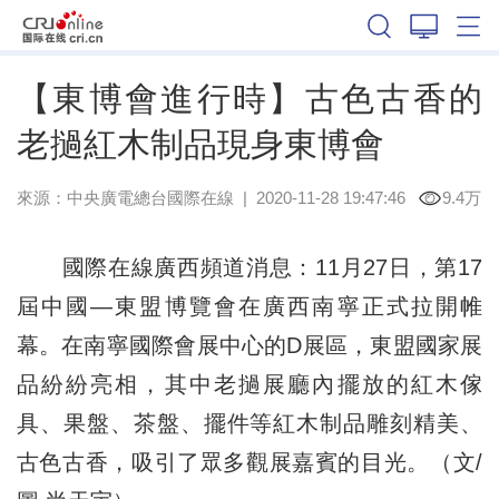
廣西
【東博會進行時】古色古香的
老撾紅木制品現身東博會
來源：
中央廣電總台國際在線
|
2020-11-28 19:47:46
9.4万
國際在線廣西頻道消息：11月27日，第17
屆中國—東盟博覽會在廣西南寧正式拉開帷
幕。在南寧國際會展中心的D展區，東盟國家展
品紛紛亮相，其中老撾展廳內擺放的紅木傢
具、果盤、茶盤、擺件等紅木制品雕刻精美、
古色古香，吸引了眾多觀展嘉賓的目光。（文/