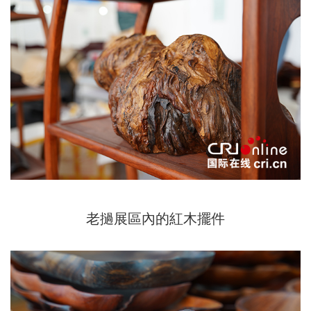
老撾展區內的紅木擺件