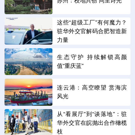
苏州：校地共创“同里诗光”
这些“超级工厂”有何魔力？
驻华外交官解码合肥智造新
力量
生态守护 持续解锁高颜
值“重庆蓝”
连云港：高空瞭望 赏海滨
风光
从“看展厅”到“谈落地”：驻
华外交官在皖抛出合作橄榄
枝