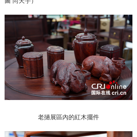
圖 尚天宇）
老撾展區內的紅木擺件