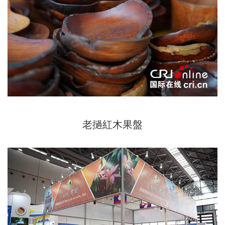
老撾紅木果盤