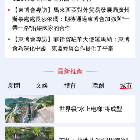
【東博會專訪】馬來西亞對外貿易發展局廣州
辦事處處長莎依瑪：期待通過東博會加強與“一
帶一路”沿線國家的合作
【東博會專訪】菲律賓駐華大使羅馬納：東博
會為深化中國—東盟經貿合作提供了平臺
最新推薦
新聞
文娛
體育
環創
城市
世界级“水上电梯”将成型