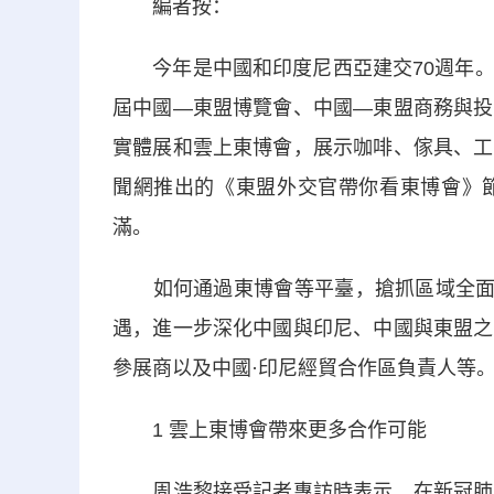
編者按：
今年是中國和印度尼西亞建交70週年。
屆中國—東盟博覽會、中國—東盟商務與投
實體展和雲上東博會，展示咖啡、傢具、工
聞網推出的《東盟外交官帶你看東博會》
滿。
如何通過東博會等平臺，搶抓區域全面經
遇，進一步深化中國與印尼、中國與東盟之
參展商以及中國·印尼經貿合作區負責人等
1 雲上東博會帶來更多合作可能
周浩黎接受記者專訪時表示，在新冠肺炎