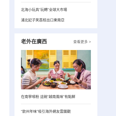
北海小玩具“玩轉”全球大市場
浦北妃子笑荔枝出口東南亞
老外在廣西
查看更多 >
在南寧嗦粉 這碗“越南風味”有點鮮
“欽州年味”吸引海外網友雲圍觀