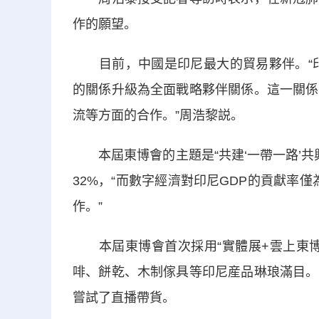
作的願望。
目前，中國是印尼最大的貿易夥伴。“印尼
的關係升級為全面戰略夥伴關係。這一關係
流等方面的合作。”周浩黎説。
本屆東博會的主題是“共建‘一帶一路’共
32%，“而數字經濟對印尼GDP的貢獻率
作。”
本屆東博會首次採用“實體展+雲上東博
啡、餅乾、木制傢具等印尼産品琳琅滿目。
嘗試了直播帶貨。