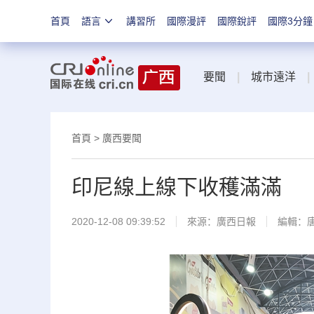
首頁
語言
講習所
國際漫評
國際銳評
國際3分鐘
要聞
|
城市遠洋
|
首頁
>
廣西要聞
印尼線上線下收穫滿滿
2020-12-08 09:39:52
來源：
廣西日報
編輯：