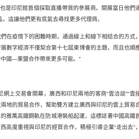
是印尼館首個採取直播帶貨的參展商。開展當日他們
商品，這讓他們更有底氣去尋找更多代理商。
們在疫情下的困難時期，通過線上和線下相結合的方式
發展數字經濟不僅契合第十七屆東博會的主題，而且也順
給中國—東盟合作帶來更多可能。”
尼網上交易會開幕，廣西和印尼兩地的客商“雲洽談”“雲
大兩地的貿易合作，幫助雙方建立廣西與印尼的雲上貿易
印尼的雅萬高鐵鋼軌在防城港裝船起運，這標誌著中國高鐵
西高度重視與印尼的經貿合作，積極引導企業“走出去”