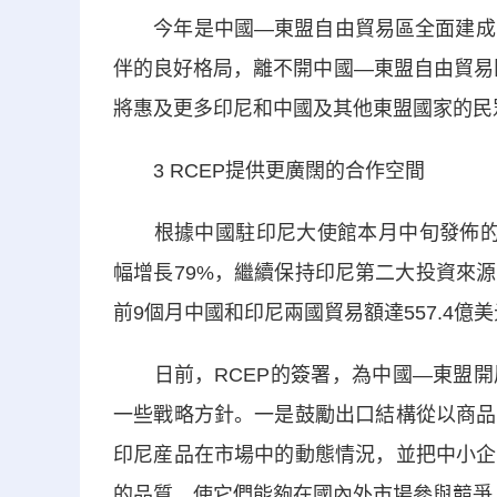
今年是中國—東盟自由貿易區全面建成1
伴的良好格局，離不開中國—東盟自由貿易
將惠及更多印尼和中國及其他東盟國家的民
3 RCEP提供更廣闊的合作空間
根據中國駐印尼大使館本月中旬發佈的數
幅增長79%，繼續保持印尼第二大投資來
前9個月中國和印尼兩國貿易額達557.4
日前，RCEP的簽署，為中國—東盟開
一些戰略方針。一是鼓勵出口結構從以商品
印尼産品在市場中的動態情況，並把中小企
的品質，使它們能夠在國內外市場參與競爭