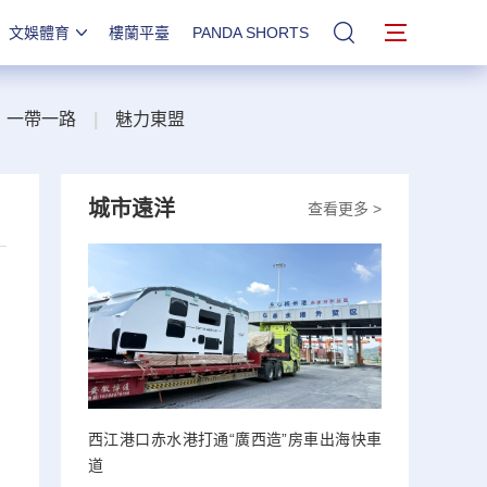
文娛體育
樓蘭平臺
PANDA SHORTS
站內搜索
一帶一路
|
魅力東盟
城市遠洋
查看更多 >
西江港口赤水港打通“廣西造”房車出海快車
道