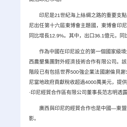
印尼是21世紀海上絲綢之路的重要支點國
尼出任第十六屆東博會主題國，東博會印尼
同比增長12.9%。其中，出口36.1億元，同
作為中國在印尼設立的第一個國家級境外
西農墾集團對外經濟技術合作有限公司。該
階段已有包括世界500強企業法國謝倫貝
尼當地政府貢獻稅收超過4000萬美元，提
·印尼經貿合作區有限公司董事長范志明透
廣西與印尼的經貿合作也是中國—東盟自
影。