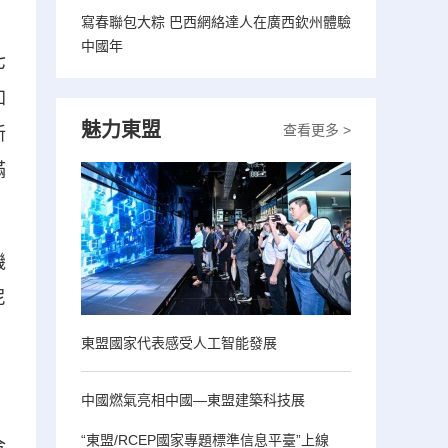
寫春聯包大粽 巴西網絡達人在廣西欽州體驗
中國年
七
加
魅力東盟
查看更多 >
新
滿
機
尼
東盟國家代表感受人工智能發展
中國燃氣亮相中國—東盟建築科技展
“東盟/RCEP國家專題標準信息平臺”上線
合