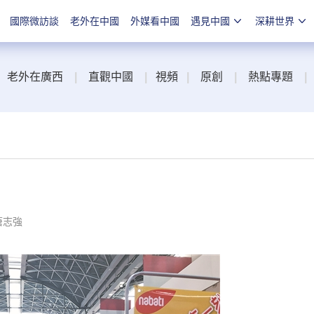
國際微訪談
老外在中國
外媒看中國
遇見中國
深耕世界
老外在廣西
|
直觀中國
|
視頻
|
原創
|
熱點專題
|
唐志強