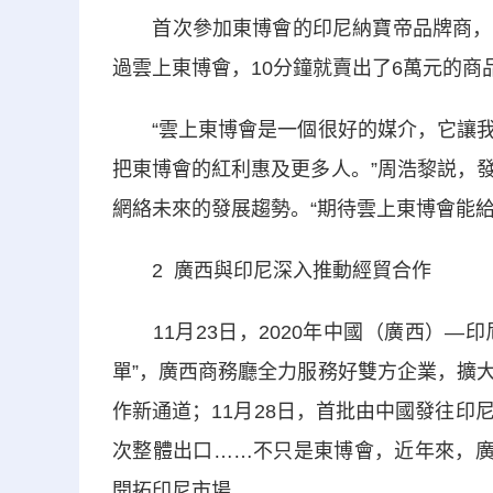
首次參加東博會的印尼納寶帝品牌商，也
過雲上東博會，10分鐘就賣出了6萬元的
“雲上東博會是一個很好的媒介，它讓我
把東博會的紅利惠及更多人。”周浩黎説，
網絡未來的發展趨勢。“期待雲上東博會能
2 廣西與印尼深入推動經貿合作
11月23日，2020年中國（廣西）—印
單”，廣西商務廳全力服務好雙方企業，擴
作新通道；11月28日，首批由中國發往
次整體出口……不只是東博會，近年來，廣
開拓印尼市場。