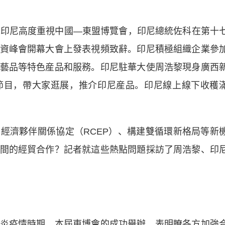
印尼高度重視中國—東盟博覽會，印尼總統佐科在第十
資峰會開幕大會上發表視頻致辭。印尼積極組織企業參
藝品等特色産品和服務。印尼駐華大使周浩黎現身廣西
節目，帶大家逛展，推介印尼産品。印尼線上線下收穫
濟夥伴關係協定（RCEP）、構建雙循環新格局等新
間的經貿合作？記者就這些熱點問題採訪了周浩黎、印
。
疫情時期，本屆東博會的成功舉辦，表明瞭各方加強