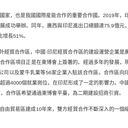
家，也是我國國際産能合作的重要合作國。2019年，
展成功舉辦。同年，廣西與印尼進出口總額達75.9億元
比增長51%。
經貿合作區，中國·印尼經貿合作區的建設運營企業是
合作區項目正是在東博會上簽署的。經過多年的發展，
謝公司以及蒙牛乳業等56家企業入駐該合作區。合作區向
供超過4000個就業崗位，在印尼形成了一定的影響力。中
露，合作區希望通過東博會平臺，為二期建設招商引資。
由貿易區建成10年來，雙方經貿合作不斷深入的一個