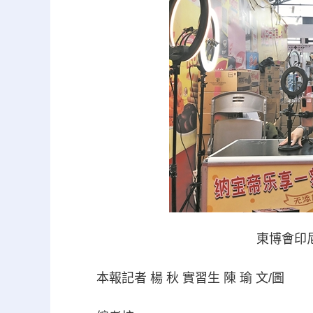
東博會印尼
本報記者 楊 秋 實習生 陳 瑜 文/圖