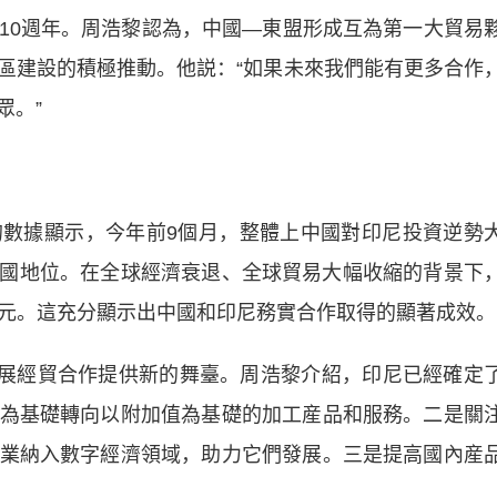
0週年。周浩黎認為，中國—東盟形成互為第一大貿易
區建設的積極推動。他説：“如果未來我們能有更多合作
眾。”
據顯示，今年前9個月，整體上中國對印尼投資逆勢
源國地位。在全球經濟衰退、全球貿易大幅收縮的背景下
億美元。這充分顯示出中國和印尼務實合作取得的顯著成效。
展經貿合作提供新的舞臺。周浩黎介紹，印尼已經確定
為基礎轉向以附加值為基礎的加工産品和服務。二是關
業納入數字經濟領域，助力它們發展。三是提高國內産
。