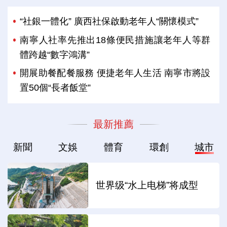
“社銀一體化” 廣西社保啟動老年人“關懷模式”
南寧人社率先推出18條便民措施讓老年人等群
體跨越“數字鴻溝”
開展助餐配餐服務 便捷老年人生活 南寧市將設
置50個“長者飯堂”
最新推薦
新聞
文娛
體育
環創
城市
世界级“水上电梯”将成型