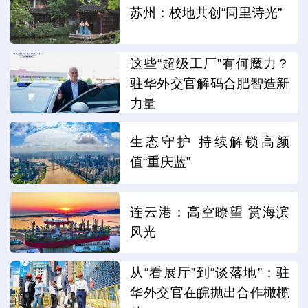
苏州：校地共创“同里诗光”
这些“超级工厂”有何魔力？
驻华外交官解码合肥智造新
力量
生态守护 持续解锁高颜
值“重庆蓝”
连云港：高空瞭望 赏海滨
风光
从“看展厅”到“谈落地”：驻
华外交官在皖抛出合作橄榄