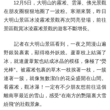
12月5日，大明山的霧凇、雲瀑、佛光景觀
在朋友圈狠狠地圈了一波粉。寒潮來襲，昨日
大明山景區冰淩霧凇景觀再次閃亮登場，前往
景區觀賞冰淩霧凇景觀的遊客不斷增長。
記者在大明山景區看到，一夜之間漫山遍
野銀裝裹素，顯得格外妖嬈。蘆葦枝上結滿了
冰，就連蘆葦絮也結成冰晶的模樣，像極了“熒
光棒”。被霧凇包裹的草木一枝挨著一枝，一簇
連著一簇，就像無數潔白的花朵盛開在山間。
看霧凇，觀冰瀑！一定有不少朋友想前往這個
離南寧最近的雪山，感受“在南方的艷陽裏大雪
紛飛”的壯觀景象。