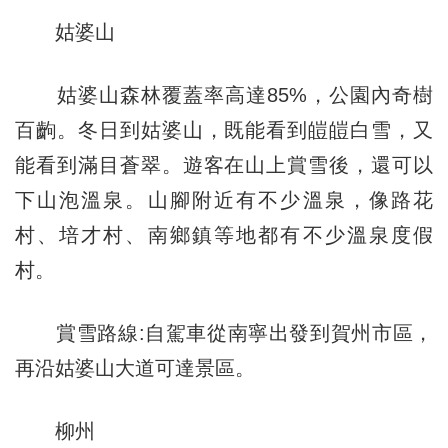
姑婆山
姑婆山森林覆蓋率高達85%，公園內奇樹
百齣。冬日到姑婆山，既能看到皚皚白雪，又
能看到滿目蒼翠。遊客在山上賞雪後，還可以
下山泡溫泉。山腳附近有不少溫泉，像路花
村、培才村、南鄉鎮等地都有不少溫泉度假
村。
賞雪路線:自駕車從南寧出發到賀州市區，
再沿姑婆山大道可達景區。
柳州