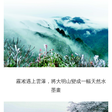
霧凇遇上雲瀑，將大明山變成一幅天然水
墨畫