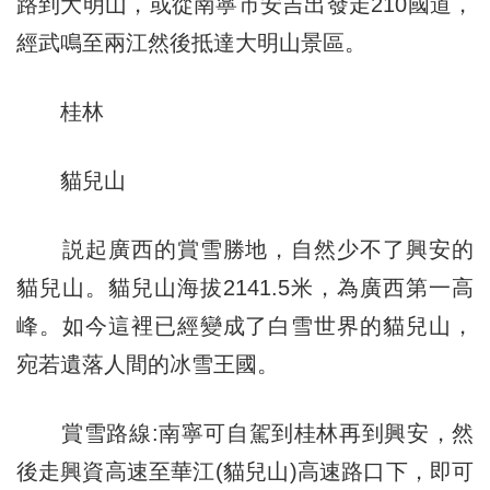
路到大明山，或從南寧市安吉出發走210國道，
經武鳴至兩江然後抵達大明山景區。
桂林
貓兒山
説起廣西的賞雪勝地，自然少不了興安的
貓兒山。貓兒山海拔2141.5米，為廣西第一高
峰。如今這裡已經變成了白雪世界的貓兒山，
宛若遺落人間的冰雪王國。
賞雪路線:南寧可自駕到桂林再到興安，然
後走興資高速至華江(貓兒山)高速路口下，即可