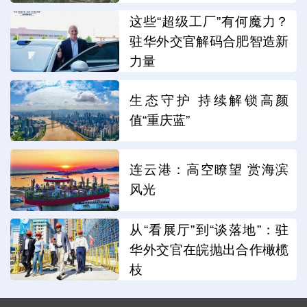
这些“超级工厂”有何魔力？
驻华外交官解码合肥智造新
力量
生态守护 持续解锁高颜
值“重庆蓝”
连云港：高空瞭望 赏海滨
风光
从“看展厅”到“谈落地”：驻
华外交官在皖抛出合作橄榄
枝