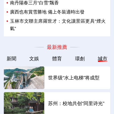
南丹陽春三月“白雪”飄香
廣西也有賞雪勝地 備上冬裝適時出發
玉林市文聯主席羅世才：文化讓景區更具“煙火
氣”
最新推薦
新聞
文娛
體育
環創
城市
世界级“水上电梯”将成型
苏州：校地共创“同里诗光”