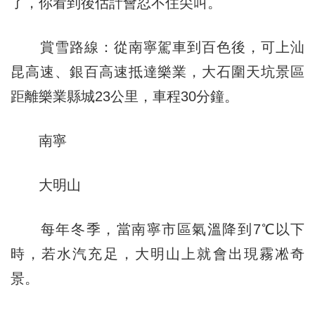
了，你看到後估計會忍不住尖叫。
賞雪路線：從南寧駕車到百色後，可上汕
昆高速、銀百高速抵達樂業，大石圍天坑景區
距離樂業縣城23公里，車程30分鐘。
南寧
大明山
每年冬季，當南寧市區氣溫降到7℃以下
時，若水汽充足，大明山上就會出現霧凇奇
景。