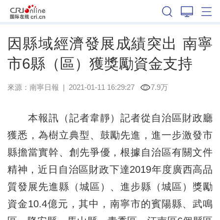
廣西
因縣域經濟發展成績突出 南寧
市6縣（區）獲獎勵資金支持
來源：
南寧日報
|
2021-01-11 16:29:27
7.9万
本報訊（記者韋靜）記者從自治區財政廳
獲悉，為樹立典型、鼓勵先進，進一步激發市
縣擔當實幹、創先爭優，根據自治區有關文件
精神，近日自治區財政下達2019年度廣西高品
質發展先進縣（城區）、進步縣（城區）獎勵
資金10.4億元，其中，南寧市的賓陽縣、武鳴