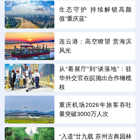
生态守护 持续解锁高颜
值“重庆蓝”
连云港：高空瞭望 赏海滨
风光
从“看展厅”到“谈落地”：驻
华外交官在皖抛出合作橄榄
枝
重庆机场2026年旅客吞吐
量突破3000万人次
“入遗”廿九载 苏州古典园林