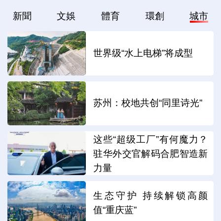
新聞
文娛
體育
環創
城市
世界级“水上电梯”将成型
苏州：校地共创“同里诗光”
这些“超级工厂”有何魔力？
驻华外交官解码合肥智造新
力量
生态守护 持续解锁高颜
值“重庆蓝”