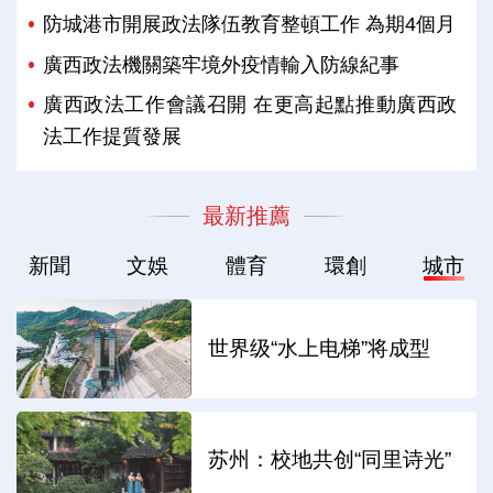
防城港市開展政法隊伍教育整頓工作 為期4個月
廣西政法機關築牢境外疫情輸入防線紀事
廣西政法工作會議召開 在更高起點推動廣西政
法工作提質發展
最新推薦
新聞
文娛
體育
環創
城市
世界级“水上电梯”将成型
苏州：校地共创“同里诗光”