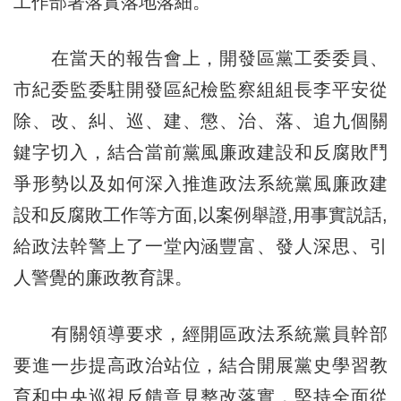
工作部署落實落地落細。
在當天的報告會上，開發區黨工委委員、
市紀委監委駐開發區紀檢監察組組長李平安從
除、改、糾、巡、建、懲、治、落、追九個關
鍵字切入，結合當前黨風廉政建設和反腐敗鬥
爭形勢以及如何深入推進政法系統黨風廉政建
設和反腐敗工作等方面,以案例舉證,用事實説話,
給政法幹警上了一堂內涵豐富、發人深思、引
人警覺的廉政教育課。
有關領導要求，經開區政法系統黨員幹部
要進一步提高政治站位，結合開展黨史學習教
育和中央巡視反饋意見整改落實，堅持全面從