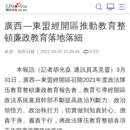
廣西
廣西—東盟經開區推動教育整
頓廉政教育落地落細
來源：
南寧日報
|
2021-04-02 15:39:44
3.9万
本報訊（記者胡光磊 通訊員馮克靈）3月
31日，廣西—東盟經開區召開2021年度政法隊
伍教育整頓廉政教育報告會，教育引導經開區
政法系統黨員幹部不斷提高政治判斷力、政治
領悟力、政治執行力，切實做到知責於心、擔
責于身、履責于行，將政法隊伍教育整頓各項