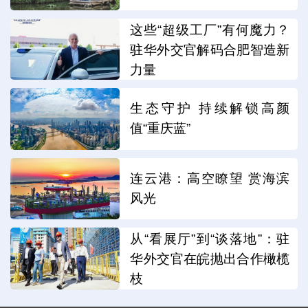
这些“超级工厂”有何魔力？
驻华外交官解码合肥智造新
力量
生态守护 持续解锁高颜
值“重庆蓝”
连云港：高空瞭望 赏海滨
风光
从“看展厅”到“谈落地”：驻
华外交官在皖抛出合作橄榄
枝