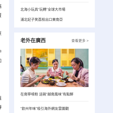
協
北海小玩具“玩轉”全球大市場
覆
浦北妃子笑荔枝出口東南亞
、
原
老外在廣西
查看更多 >
。
中
加
在南寧嗦粉 這碗“越南風味”有點鮮
值
傳
“欽州年味”吸引海外網友雲圍觀