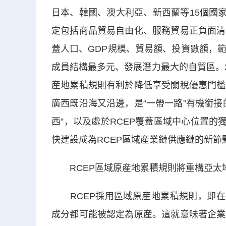
日本、韓國、澳大利亞、新西蘭等15個國
定包括商品貿易自由化、服務貿易正負面清
蓋人口、GDP規模、貿易額、投資數額，
成員結構最多元、發展潛力最大的自貿區。2
産地累積規則有利於降低享受關稅優惠門檻
廣西既沿海又沿邊，是“一帶一路”有機銜
西”，以及處於RCEP覆蓋區域中心位置的
快建設成為RCEP區域産業鏈供應鏈的新節
RCEP區域原産地累積規則將重構亞太
RCEP採用區域原産地累積規則，即在確
成分都可能被認定為原産。這就意味著企業