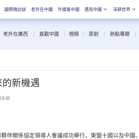
國際微訪談
老外在中國
外媒看中國
遇見中國
深耕世界
老外在廣西
|
直觀中國
|
視頻
|
原創
|
熱點專題
|
來的新機遇
楊永娟
經濟夥伴關係協定領導人會議成功舉行，東盟十國以及中國