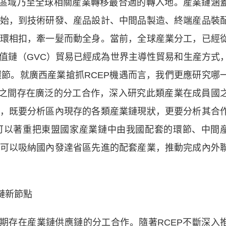
該區域乃至全球相關産業轉移最合適的轉入地。産業鏈涵
始，到技術研發、産品設計、中間品製造、終端産品裝
環相扣，牽一髮而動全身。當前，全球産業分工，已經
值鏈（GVC）貿易已經成為世界主導性貿易和生産方式
環節。就廣西産業搶抓RCEP機遇而言，我們更應研究哪
盟之間存在廣泛的分工合作，深入研究此類産業在成員國
，既要分析區內現存的各類産業鏈現狀，更要分析其合
可以著重把東盟國家産業鏈中由我國配套的環節、中間
可以吸納國內發達省區先進的配套産業，推動完成內外
鏈新節點
存在産業鏈供應鏈的分工合作。隨著RCEP不斷深入