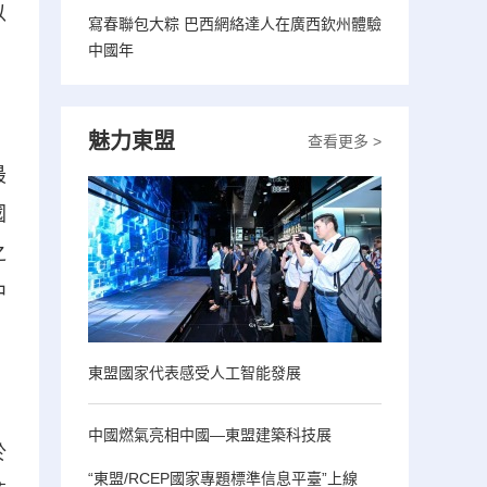
以
寫春聯包大粽 巴西網絡達人在廣西欽州體驗
中國年
魅力東盟
查看更多 >
最
國
之
中
東盟國家代表感受人工智能發展
中國燃氣亮相中國—東盟建築科技展
於
“東盟/RCEP國家專題標準信息平臺”上線