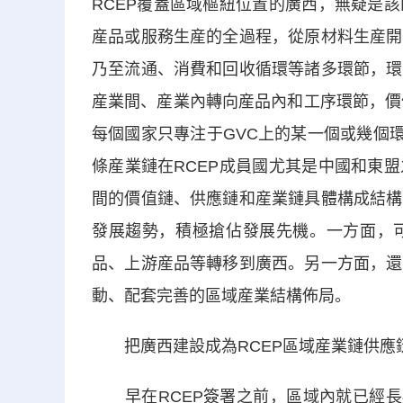
RCEP覆蓋區域樞紐位置的廣西，無疑是
産品或服務生産的全過程，從原材料生産開
乃至流通、消費和回收循環等諸多環節，環
産業間、産業內轉向産品內和工序環節，價
每個國家只專注于GVC上的某一個或幾個
條産業鏈在RCEP成員國尤其是中國和東
間的價值鏈、供應鏈和産業鏈具體構成結構
發展趨勢，積極搶佔發展先機。一方面，
品、上游産品等轉移到廣西。另一方面，還
動、配套完善的區域産業結構佈局。
把廣西建設成為RCEP區域産業鏈供應
早在RCEP簽署之前，區域內就已經長期