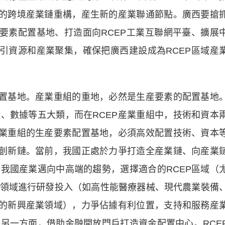
新的跨境産業鏈重構，産生新的産業聯通節點。廣西要搶
産要素配置基地、打造面向RCEP工業互聯網平臺、擴展
吸引資源和産業聚集，確保把廣西建設成為RCEP區域産
置基地。産業重組的重地，必然是生産要素的配置基地
、數據等五大類，而在RCEP産業重組中，技術和資本
産業重組的生産要素配置基地，必須高效配置技術、資本
局創新鏈。當前，我國正處於力爭打造全産業鏈、向産業
我國産業邁向中高端的趨勢，選擇適合的RCEP區域（
領域進行研發投入（如高性能醫療器械、現代農業裝備
展的新興産業領域），力爭佔據有利位置，支持和服務産
另一方面，借助金融開放門戶打造資金配置中心。RCE