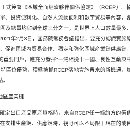
家正式簽署《區域全面經濟夥伴關係協定》（RCEP）。
單、投資便利化、自然人流動便利和數字貿易等內容，
範圍及總量均佔到全球三分之一，是世界上人口數量最多
021年2月3日，國務院常務會議指出，要充分認識實施
、促進區域內貿易合作、穩定和強化區域産業鏈供應鏈
接的重要門戶，應充分發揮“一灣相挽十一國、良性互動東
獨特區位優勢，積極搶抓RCEP落地實施帶來的新機遇，
點。
地區産業鏈
定出口産品原産資格時，來自RCEP任一締約方的價
在安排生産鏈、供應鏈時，視野可以不局限于現在的或