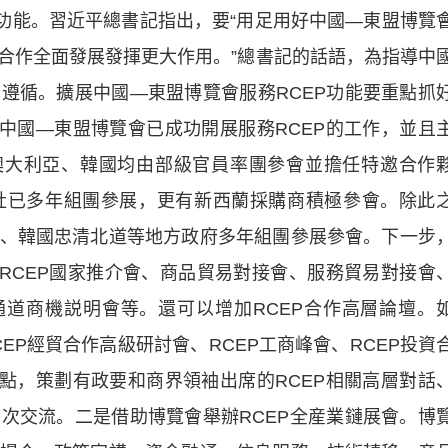
能。習近平總書記指出，要“用足用好中國—東盟博覽
合作全面發展發揮更大作用。”總書記的話語，為指導中
遵循。擴展中國—東盟博覽會服務RCEP功能要重點抓
。中國—東盟博覽會已成功開展服務RCEP的工作，並且
澳大利亞、韓國均由部級官員率團參會並擔任特邀合作
社已多年組團參展，更有新西蘭採購商積極參會。除此
、韓國忠清北道等地方政府多年組團參展參會。下一步
如RCEP國家推介會、商品貿易對接會、服務貿易對接會
通道商機説明會等。還可以增加RCEP合作高層論壇。
EP經貿合作高級研討會、RCEP工商峰會、RCEP投資
熱點，策劃有政要和商界領袖出席的RCEP相關高層對話
次交流。二是借助博覽會舉辦RCEP全産業鏈展會。博