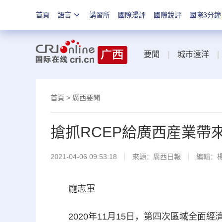
首頁
語言
講習所
國際漫評
國際銳評
國際3分鐘
要聞
|
城市遠洋
|
首頁
>
廣西要聞
搶抓RCEP給廣西産業帶
2021-04-06 09:53:18
來源：
廣西日報
編輯：
龐志軍
2020年11月15日，第四次區域全面