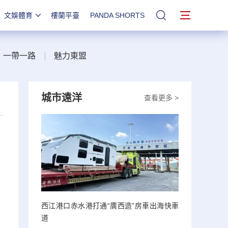
文娛體育
樓蘭平臺
PANDA SHORTS
站內搜索
一帶一路
|
魅力東盟
城市遠洋
查看更多 >
西江港口赤水港打通“廣西造”房車出海快車
道
、