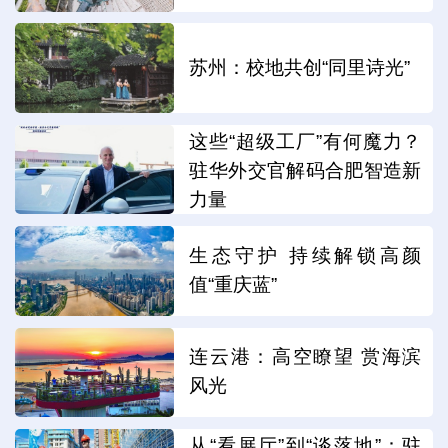
苏州：校地共创“同里诗光”
这些“超级工厂”有何魔力？
驻华外交官解码合肥智造新
力量
生态守护 持续解锁高颜
值“重庆蓝”
连云港：高空瞭望 赏海滨
风光
从“看展厅”到“谈落地”：驻