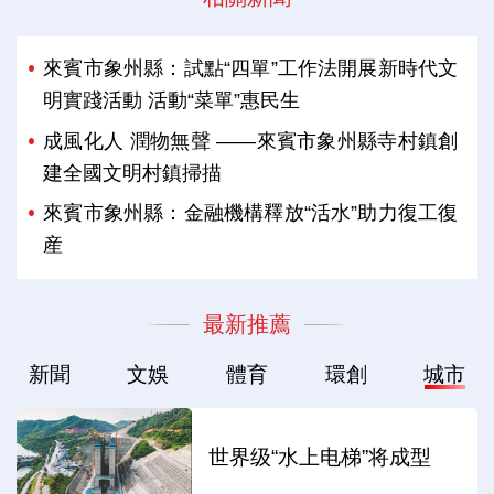
來賓市象州縣：試點“四單”工作法開展新時代文
明實踐活動 活動“菜單”惠民生
成風化人 潤物無聲 ——來賓市象州縣寺村鎮創
建全國文明村鎮掃描
來賓市象州縣：金融機構釋放“活水”助力復工復
産
最新推薦
新聞
文娛
體育
環創
城市
世界级“水上电梯”将成型