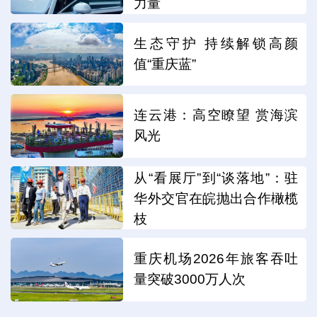
力量
生态守护 持续解锁高颜
值“重庆蓝”
连云港：高空瞭望 赏海滨
风光
从“看展厅”到“谈落地”：驻
华外交官在皖抛出合作橄榄
枝
重庆机场2026年旅客吞吐
量突破3000万人次