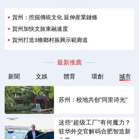
賀州：挖掘傳統文化 延伸産業鏈條
賀州加快文旅東融速度
賀州打造3條鄉村振興示範廊道
最新推薦
新聞
文娛
體育
環創
城市
苏州：校地共创“同里诗光”
这些“超级工厂”有何魔力？
驻华外交官解码合肥智造新