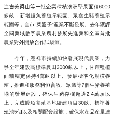
進吉美梁山等一批企業種植澳洲堅果面積6000
多畝，新增鰻魚養殖示範園、眾鑫生豬養殖示
範園等，全市“菜籃子”産業不斷發展。去年獲評
全國縣域數字農業農村發展先進縣和全區首批
農業對外開放合作試驗區。
今年，憑祥市持續加快發展現代農業，力
爭全年建設高標準農田3000畝以上，甘蔗種植
面積穩定保持4萬畝以上。發展標準化規模養
殖，推進和服務利恒畜牧、眾鑫等7個生豬養殖
場的發展建設，確保生豬存欄超過2.4萬頭以
上，完成鰻魚養殖基地續建項目30畝、標準養
殖池5個以及相關配套設施，確保水産品産量達