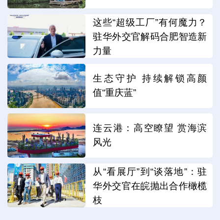
这些“超级工厂”有何魔力？
驻华外交官解码合肥智造新
力量
生态守护 持续解锁高颜
值“重庆蓝”
连云港：高空瞭望 赏海滨
风光
从“看展厅”到“谈落地”：驻
华外交官在皖抛出合作橄榄
枝