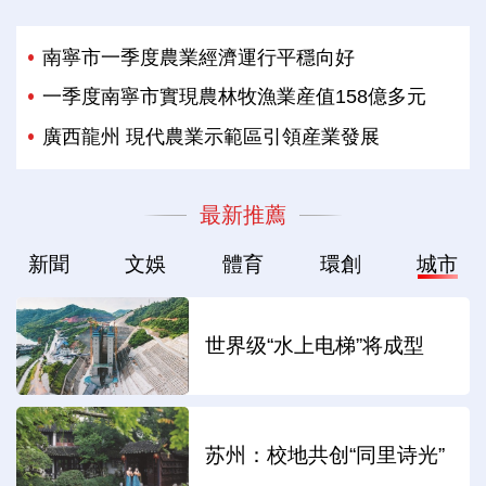
南寧市一季度農業經濟運行平穩向好
一季度南寧市實現農林牧漁業産值158億多元
廣西龍州 現代農業示範區引領産業發展
最新推薦
新聞
文娛
體育
環創
城市
世界级“水上电梯”将成型
苏州：校地共创“同里诗光”