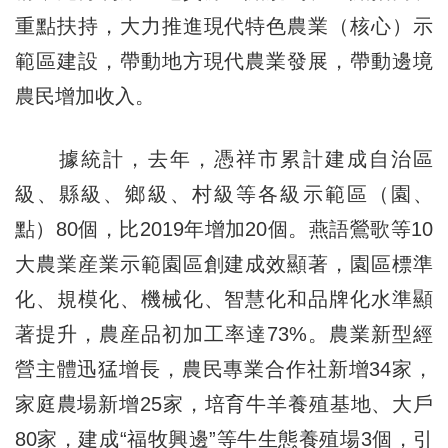
重點扶持，大力推進現代特色農業（核心）示
範區建設，帶動地方現代農業發展，帶動邊境
農民增加收入。
據統計，去年，憑祥市累計建成自治區
級、縣級、鄉級、村級等各級示範區（園、
點）80個，比2019年增加20個。燕語鶯歌等10
大農業産業示範園區創建成效顯著，園區標準
化、規模化、機械化、智慧化和品牌化水準顯
著提升，農産品初加工率達73%。農業新型經
營主體迅猛增長，農民專業合作社新增34家，
家庭農場新增25家，培育牛羊養殖基地、大戶
80家，建成“福牧興邊”等牛生態養殖場3個，引