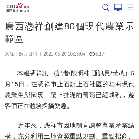
廣西憑祥創建80個現代農業示
範區
來源：
廣西日報
|
2021-05-20 10:15:04
6.1万
本報憑祥訊 （記者/陳明桂 通訊員/黃聰）5
月15日，在憑祥市上石鎮上石社區的桂商現代
農業生態園裏，藤上挂滿的葡萄已經成熟，遊
客們正在體驗採摘樂趣。
近年來，憑祥市因地制宜調整農業産業結
構，充分利用土地資源重點規劃、重點招商、