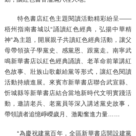
特色書店紅色主題閱讀活動精彩紛呈——
梧州指南書城以“誦讀紅色經典，弘揚中華精
神”為主題，開展親子共讀紅色經典活動，讓父
母帶領孩子學黨史、感黨恩、跟黨走。南寧武
鳴新華書店以紅色經典誦讀、老革命前輩講紅
色故事、壯族山歌獻給黨等形式，讓紅色閱讀
活動持續進展。來賓市新華書店聯合武宣縣、
忻城縣等新華書店結合當地新時代文明實踐活
動，邀請老兵、老黨員等深入講述黨史故事，
帶領讀者追憶崢嶸歲月、激勵奮進力量……
“為慶祝建黨百年，全區新華書店開設建黨