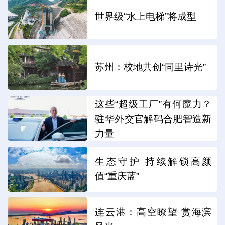
世界级“水上电梯”将成型
苏州：校地共创“同里诗光”
这些“超级工厂”有何魔力？
驻华外交官解码合肥智造新
力量
生态守护 持续解锁高颜
值“重庆蓝”
连云港：高空瞭望 赏海滨