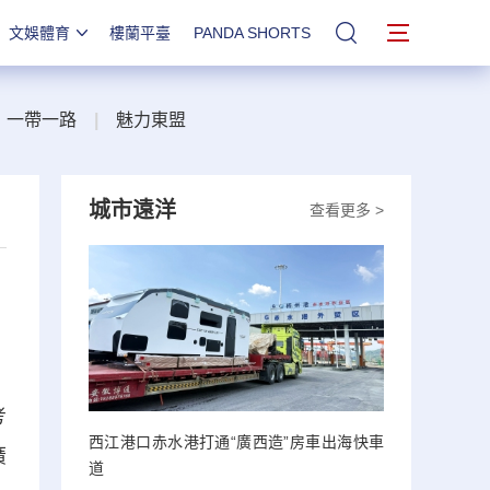
文娛體育
樓蘭平臺
PANDA SHORTS
站內搜索
一帶一路
|
魅力東盟
城市遠洋
查看更多 >
考
西江港口赤水港打通“廣西造”房車出海快車
廣
道