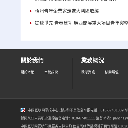
梧州青年企業家走進大灣區取經
提速爭先 青春建功 廣西開展重大項目青年突
關於我們
業務概況
關於本網
本網招聘
環球資訊
移動增值
中国互联网举报中心
违法和不良信息举报电话：010-67401009 举报邮
新闻从业人员职业道德监督电话：010-67401111 监督邮箱：jiancha@c
中国互联网视听节目服务自律公约
信息网络传播视听节目许可证 010200