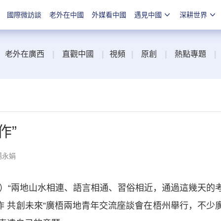
國際微訪談
老外在中國
外媒看中國
遇見中國
深耕世界
老外在廣西
|
直觀中國
|
視頻
|
原創
|
熱點專題
|
作”
楊永娟
慶）“兩地山水相連、語言相通、習俗相近，通過這幾天的
作 共創未來”廣梧兩地青年交流座談會在梧州舉行，不少