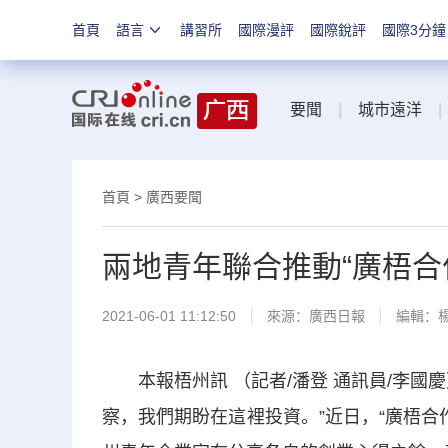
首頁
語言
講習所
國際漫評
國際銳評
國際3分鐘
要聞
|
城市遠洋
|
首頁
>
廣西要聞
兩地青年聯合推動“廣梧合
2021-06-01 11:12:50
來源：
廣西日報
編輯：
本報梧州訊 （記者/潘登 通訊員/李國
察，我們期盼在這裡投資。”近日，“廣梧合