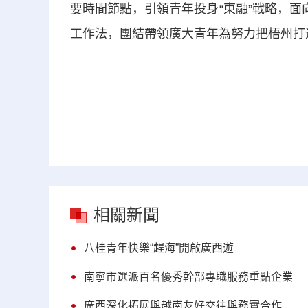
要時間節點，引領青年投身“東融”戰略，面
工作法，團結帶領廣大青年為努力把梧州打
相關新聞
八桂青年快樂“趕海”開啟廣西遊
南寧市選派百名優秀幹部專職服務重點企業
廣西深化拓展與越南友好交往與務實合作