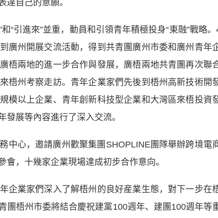
表達自己的意願。
和“引進來”並重，動員和引領青年積極投身“東融”戰略。
到廣州開展交流活動，得到共青團廣州市委和廣州青年
廣梧兩地的進一步合作與發展，廣梧兩地共青團再次聯
來梧州考察走訪。青年企業家們先後到梧州高新技術開
規模以上企業、青年創新科技型企業和大灣區來梧投資
年發展等內容進行了深入交流。
心，邀請廣州歡聚集團SHOPLINE團隊舉辦跨境電
參會，十幾家企業現場達成初步合作意向。
企業家們深入了解梧州的良好産業生態，對下一步在
團梧州市委將結合慶祝建黨100週年、建團100週年等