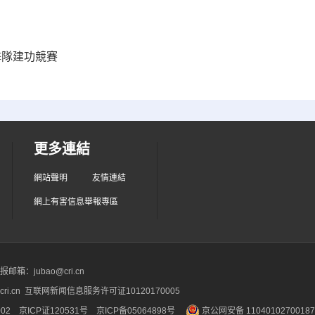
擊隊建功競賽
更多連結
網站聲明
友情連結
網上有害信息舉報專區
箱：jubao@cri.cn
ri.cn 互联网新闻信息服务许可证10120170005
2 京ICP证120531号
京ICP备05064898号
京公网安备 1104010270018