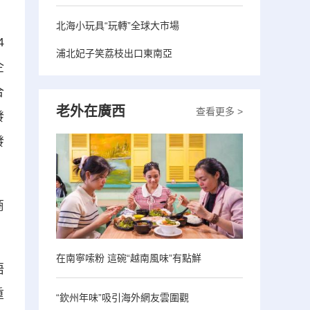
北海小玩具“玩轉”全球大市場
4
浦北妃子笑荔枝出口東南亞
企
合
老外在廣西
查看更多 >
發
發
商
在南寧嗦粉 這碗“越南風味”有點鮮
梧
重
“欽州年味”吸引海外網友雲圍觀