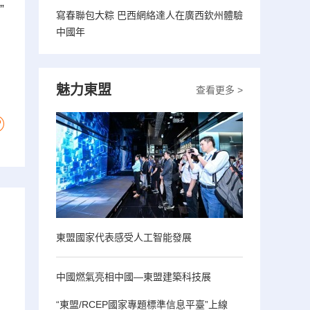
”
寫春聯包大粽 巴西網絡達人在廣西欽州體驗
中國年
魅力東盟
查看更多 >
東盟國家代表感受人工智能發展
中國燃氣亮相中國—東盟建築科技展
“東盟/RCEP國家專題標準信息平臺”上線