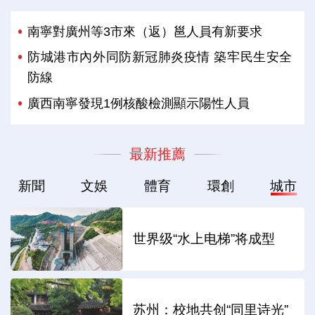
南寧對廣州等3市來（返）邕人員有新要求
防城港市內外同防新冠肺炎疫情 築牢民生安全
防線
廣西南寧發現1例核酸檢測顯示陽性人員
最新推薦
新聞
文娛
體育
環創
城市
世界级“水上电梯”将成型
苏州：校地共创“同里诗光”