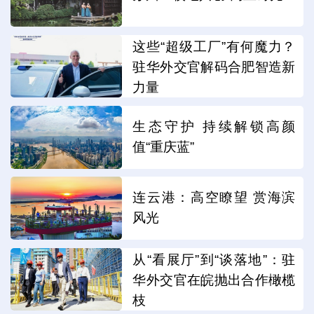
这些“超级工厂”有何魔力？
驻华外交官解码合肥智造新
力量
生态守护 持续解锁高颜
值“重庆蓝”
连云港：高空瞭望 赏海滨
风光
从“看展厅”到“谈落地”：驻
华外交官在皖抛出合作橄榄
枝