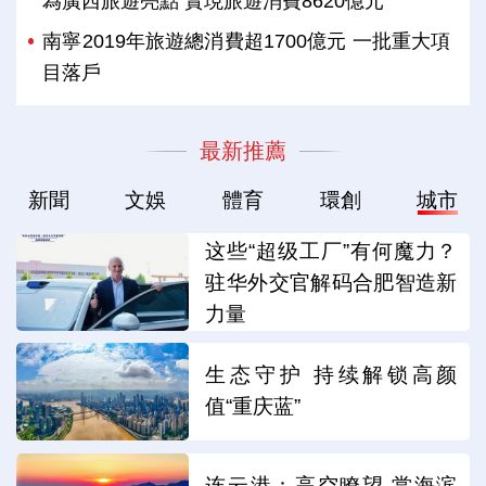
為廣西旅遊亮點 實現旅遊消費8620億元
南寧2019年旅遊總消費超1700億元 一批重大項
目落戶
最新推薦
新聞
文娛
體育
環創
城市
这些“超级工厂”有何魔力？
驻华外交官解码合肥智造新
力量
生态守护 持续解锁高颜
值“重庆蓝”
连云港：高空瞭望 赏海滨