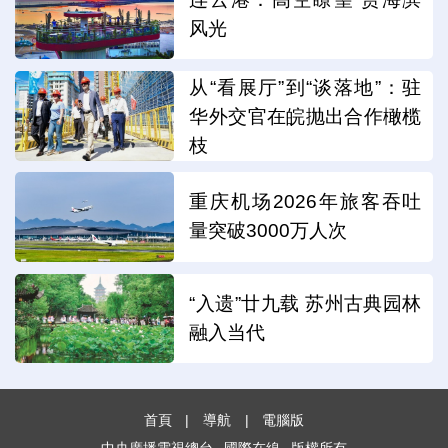
风光
从“看展厅”到“谈落地”：驻
华外交官在皖抛出合作橄榄
枝
重庆机场2026年旅客吞吐
量突破3000万人次
“入遗”廿九载 苏州古典园林
融入当代
首頁
|
導航
|
電腦版
中央廣播電視總台
國際在線
版權所有