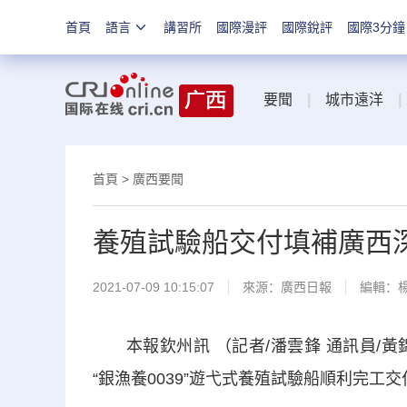
首頁
語言
講習所
國際漫評
國際銳評
國際3分鐘
要聞
|
城市遠洋
|
首頁
>
廣西要聞
養殖試驗船交付填補廣西
2021-07-09 10:15:07
來源：
廣西日報
編輯：
本報欽州訊 （記者/潘雲鋒 通訊員/黃
“銀漁養0039”遊弋式養殖試驗船順利完