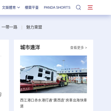
文娛體育
樓蘭平臺
PANDA SHORTS
站內搜索
一帶一路
|
魅力東盟
城市遠洋
查看更多 >
的
西江港口赤水港打通“廣西造”房車出海快車
道