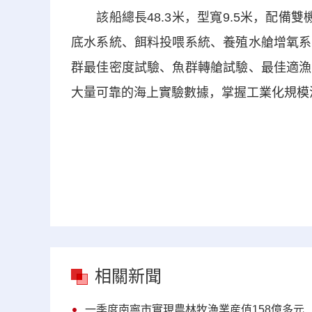
該船總長48.3米，型寬9.5米，配備
底水系統、餌料投喂系統、養殖水艙增氧系
群最佳密度試驗、魚群轉艙試驗、最佳適漁
大量可靠的海上實驗數據，掌握工業化規模
相關新聞
一季度南寧市實現農林牧漁業産值158億多元