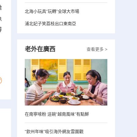
艙
北海小玩具“玩轉”全球大市場
魚
浦北妃子笑荔枝出口東南亞
得
老外在廣西
查看更多 >
在南寧嗦粉 這碗“越南風味”有點鮮
“欽州年味”吸引海外網友雲圍觀