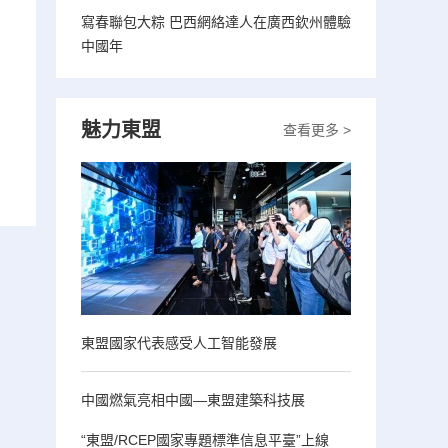
寫春聯包大粽 巴西網絡達人在廣西欽州體驗
中國年
魅力東盟
查看更多 >
東盟國家代表感受人工智能發展
中國燃氣亮相中國—東盟建築科技展
“東盟/RCEP國家專題標準信息平臺”上線