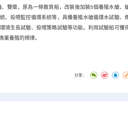
雙機、雙槳，原為一條散貨船，改裝後加裝5個養殖水艙、
統、投喂監控循環系統等，具備養殖水艙循環水試驗、
環境生長試驗、投喂策略試驗等功能。利用試驗船可獲
漁業養殖的規律。
分享：