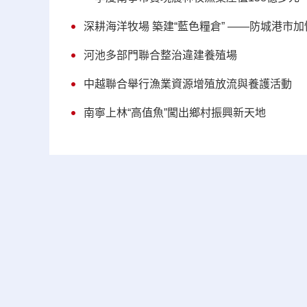
深耕海洋牧場 築建“藍色糧倉” ——防城港市
河池多部門聯合整治違建養殖場
中越聯合舉行漁業資源增殖放流與養護活動
南寧上林“高值魚”闖出鄉村振興新天地