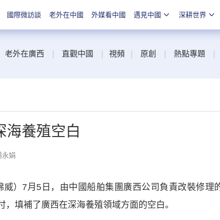
國際微訪談
老外在中國
外媒看中國
遇見中國
深耕世界
老外在廣西
|
直觀中國
|
視頻
|
原創
|
熱點專題
|
深海養殖空白
楊永娟
錦威）7月5日，由中國船舶集團廣西公司負責改裝修理
工交付，填補了廣西在深海養殖領域方面的空白。