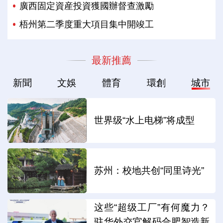
廣西固定資産投資獲國辦督查激勵
梧州第二季度重大項目集中開竣工
最新推薦
新聞
文娛
體育
環創
城市
世界级“水上电梯”将成型
苏州：校地共创“同里诗光”
这些“超级工厂”有何魔力？
驻华外交官解码合肥智造新