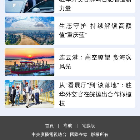
力量
生态守护 持续解锁高颜
值“重庆蓝”
连云港：高空瞭望 赏海滨
风光
从“看展厅”到“谈落地”：驻
华外交官在皖抛出合作橄榄
枝
首頁
|
導航
|
電腦版
中央廣播電視總台
國際在線
版權所有