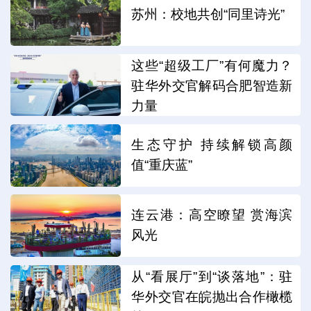
苏州：校地共创“同里诗光”
这些“超级工厂”有何魔力？
驻华外交官解码合肥智造新
力量
生态守护 持续解锁高颜
值“重庆蓝”
连云港：高空瞭望 赏海滨
风光
从“看展厅”到“谈落地”：驻
华外交官在皖抛出合作橄榄