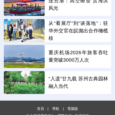
连云港：高空瞭望 赏海滨
风光
从“看展厅”到“谈落地”：驻
华外交官在皖抛出合作橄榄
枝
重庆机场2026年旅客吞吐
量突破3000万人次
“入遗”廿九载 苏州古典园林
融入当代
首頁
|
導航
|
電腦版