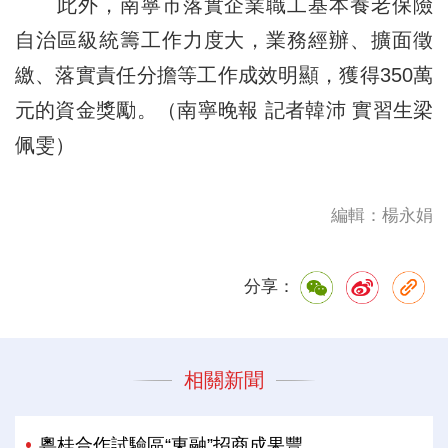
此外，南寧市落實企業職工基本養老保險
自治區級統籌工作力度大，業務經辦、擴面徵
繳、落實責任分擔等工作成效明顯，獲得350萬
元的資金獎勵。（南寧晚報 記者韓沛 實習生梁
佩雯）
編輯：楊永娟
分享：
相關新聞
粵桂合作試驗區“東融”招商成果豐