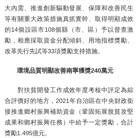
大內需、推進創新驅動發展、保障和改善民生
等有關重大政策措施真抓實幹、取得明顯成效
的14個設區市108個縣（市、區）予以督查激
勵，相應採取資金分配傾斜、用地指標獎勵、
改革先行先試等33項獎勵支持措施。
環境品質明顯改善南寧獲獎240萬元
對扶貧開發工作成效年度考核中評定為綜
合評價好的地方，2021年自治區在中央財政銜
接推進鄉村振興補助資金（鞏固拓展脫貧攻堅
成果和鄉村振興任務）中給予一定獎勵，合計
獎勵1.495億元。