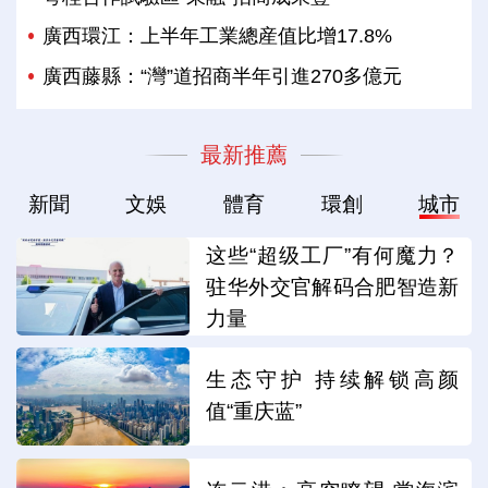
廣西環江：上半年工業總産值比增17.8%
廣西藤縣：“灣”道招商半年引進270多億元
最新推薦
新聞
文娛
體育
環創
城市
这些“超级工厂”有何魔力？
驻华外交官解码合肥智造新
力量
生态守护 持续解锁高颜
值“重庆蓝”