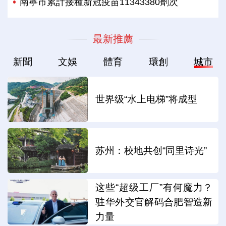
南寧市累計接種新冠疫苗11343380劑次
最新推薦
新聞
文娛
體育
環創
城市
世界级“水上电梯”将成型
苏州：校地共创“同里诗光”
这些“超级工厂”有何魔力？
驻华外交官解码合肥智造新
力量