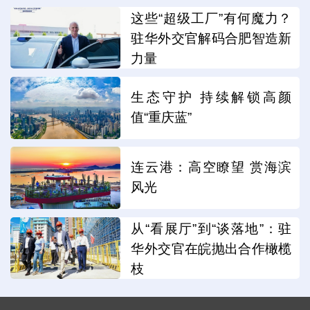
这些“超级工厂”有何魔力？
驻华外交官解码合肥智造新
力量
生态守护 持续解锁高颜
值“重庆蓝”
连云港：高空瞭望 赏海滨
风光
从“看展厅”到“谈落地”：驻
华外交官在皖抛出合作橄榄
枝