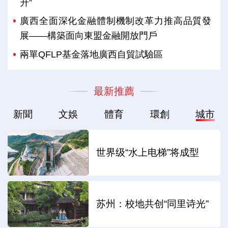
升”
廣西全面深化金融體制機制改革力推高品質發
展——構築面向東盟金融開放門戶
兩單QFLP基金落地廣西自貿試驗區
最新推薦
新聞
文娛
體育
環創
城市
世界级“水上电梯”将成型
苏州：校地共创“同里诗光”