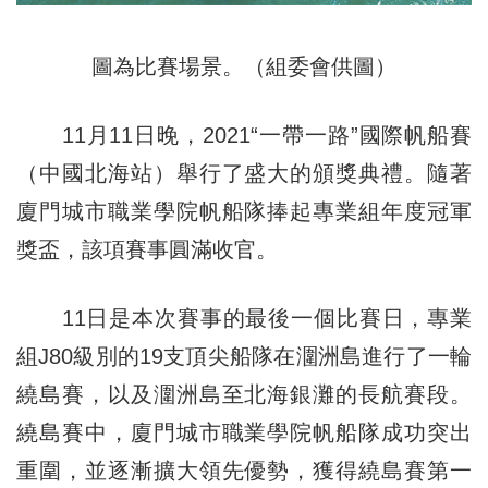
圖為比賽場景。（組委會供圖）
11月11日晚，2021“一帶一路”國際帆船賽
（中國北海站）舉行了盛大的頒獎典禮。隨著
廈門城市職業學院帆船隊捧起專業組年度冠軍
獎盃，該項賽事圓滿收官。
11日是本次賽事的最後一個比賽日，專業
組J80級別的19支頂尖船隊在潿洲島進行了一輪
繞島賽，以及潿洲島至北海銀灘的長航賽段。
繞島賽中，廈門城市職業學院帆船隊成功突出
重圍，並逐漸擴大領先優勢，獲得繞島賽第一