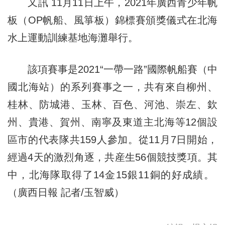
又訊 11月11日上午，2021年廣西青少年帆
板（OP帆船、風箏板）錦標賽頒獎儀式在北海
水上運動訓練基地海灘舉行。
該項賽事是2021“一帶一路”國際帆船賽（中
國北海站）的系列賽事之一，共有來自柳州、
桂林、防城港、玉林、百色、河池、崇左、欽
州、貴港、賀州、南寧及東道主北海等12個設
區市的代表隊共159人參加。從11月7日開始，
經過4天的激烈角逐，共産生56個競技獎項。其
中，北海隊取得了14金15銀11銅的好成績。
（廣西日報 記者/玉智威）