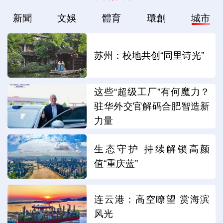
新聞
文娛
體育
環創
城市
苏州：校地共创“同里诗光”
这些“超级工厂”有何魔力？
驻华外交官解码合肥智造新
力量
生态守护 持续解锁高颜
值“重庆蓝”
连云港：高空瞭望 赏海滨
风光