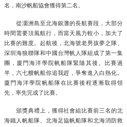
名，南沙帆船協會獲得第二名。
從潿洲島至北海銀灘的長航賽段，大部分
時間需要頂風航行，而當天風力較小，加大了
比賽的難度。起航後，北海號老男孩夢之隊、
深圳海狼聯隊和中國台灣帆人隊組成了第一集
團，廈門海洋學院帆船隊緊隨其後。比賽過
半，六七艘帆船你追我趕，爭奪進入白熱化。
廈門海洋學院帆船隊在比賽後程逐漸取得領
先，率先完成了比賽。
頒獎典禮上，獲得社會組比賽前三名的北
海鐵人帆船隊、北海足協帆船隊和北海消防救