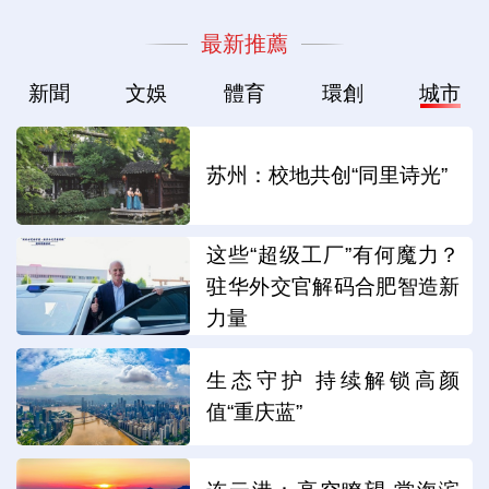
最新推薦
新聞
文娛
體育
環創
城市
苏州：校地共创“同里诗光”
这些“超级工厂”有何魔力？
驻华外交官解码合肥智造新
力量
生态守护 持续解锁高颜
值“重庆蓝”