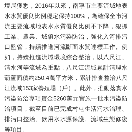
境局獲悉，2016年以來，南寧市主要流域地表
水水質優良比例穩定保持100%，為確保全市河
流主要流域地表水水質優良比例不下降，狠抓
工業、農業、城鎮水污染防治，強化入河排污
口監管，持續推進河流斷面水質達標工作。例
如，持續推進流域環境綜合整治，以八尺江、
清水河等流域為重點，八尺江流域累計清理水
葫蘆面積約250.4萬平方米，累計排查整治八尺
江流域153家養殖場（戶）。此外，推動落實水
污染防治專項資金5260萬元實施一批水污染防
治項目，截至目前已完成村屯生活污水治理、
排污口整治、飲用水水源保護、流域生態修復
等項目。